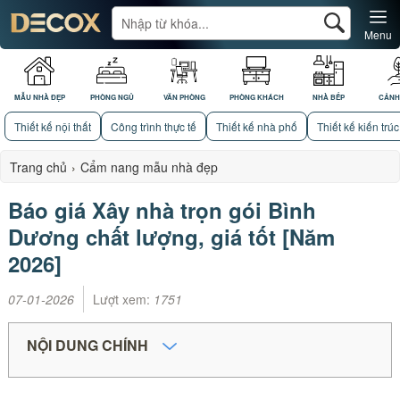
Menu
MẪU NHÀ ĐẸP
PHÒNG NGỦ
VĂN PHÒNG
PHÒNG KHÁCH
NHÀ BẾP
CẢNH
Thiết kế nội thất
Công trình thực tế
Thiết kế nhà phố
Thiết kế kiến trúc
Trang chủ
›
Cẩm nang mẫu nhà đẹp
Báo giá Xây nhà trọn gói Bình
Dương chất lượng, giá tốt [Năm
2026]
07-01-2026
Lượt xem:
1751
NỘI DUNG CHÍNH