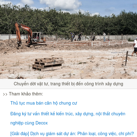
Chuyển dời vật tư, trang thiết bị đến công trình xây dựng
>> Tham khảo thêm:
Thủ tục mua bán căn hộ chung cư
Đăng ký tư vấn thiết kế kiến trúc, xây dựng, nội thất chuyên
nghiệp cùng Decox
[Giải đáp] Dịch vụ giám sát dự án: Phân loại, công việc, chi phí?