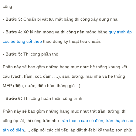
công
-
Bước 3:
Chuẩn bị vật tư, mặt bằng thi công xây dựng nhà
-
Bước 4:
Xử lý nền móng và thi công nền móng bằng
quy trình ép
cọc bê tông cốt thép
theo đúng kỹ thuật tiêu chuẩn.
-
Bước 5:
Thi công phần thô
Phần này sẽ bao gồm những hạng mục như: hệ thống khung kết
cấu (vách, hầm, cột, dầm, …), sàn, tường, mái nhà và hệ thống
MEP (điện, nước, điều hòa, thông gió…)
-
Bước 6:
Thi công hoàn thiện công trình
Phần này sẽ bao gồm những hạng mục như: trát trần, tường; thi
công ốp lát, thi công trần như
trần thạch cao cổ điển
,
trần thạch cao
tân cổ điển
,..., đắp nổi các chi tiết; lắp đặt thiết bị kỹ thuật; sơn phủ;