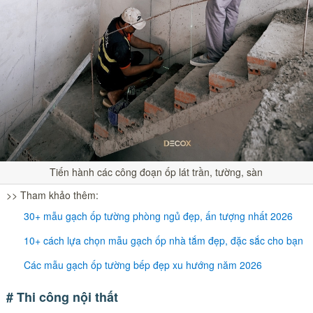
Tiến hành các công đoạn ốp lát trần, tường, sàn
>> Tham khảo thêm:
30+ mẫu gạch ốp tường phòng ngủ đẹp, ấn tượng nhất 2026
10+ cách lựa chọn mẫu gạch ốp nhà tắm đẹp, đặc sắc cho bạn
Các mẫu gạch ốp tường bếp đẹp xu hướng năm 2026
# Thi công nội thất