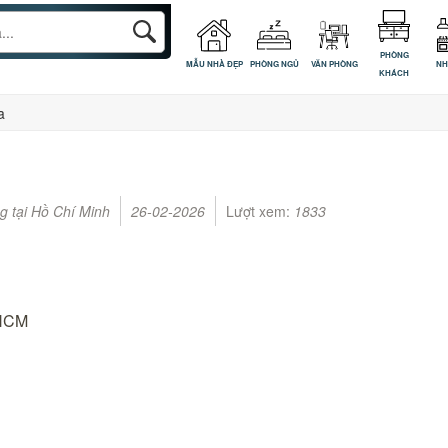
PHÒNG
MẪU NHÀ ĐẸP
PHÒNG NGỦ
VĂN PHÒNG
NH
KHÁCH
a
g tại Hồ Chí Minh
26-02-2026
Lượt xem:
1833
.HCM