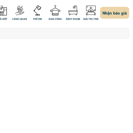
Nhận báo giá
À BẾP
CẢNH QUAN
TRẺ EM
BAN CÔNG
REST ROOM
GIẢI TRÍ, FNB