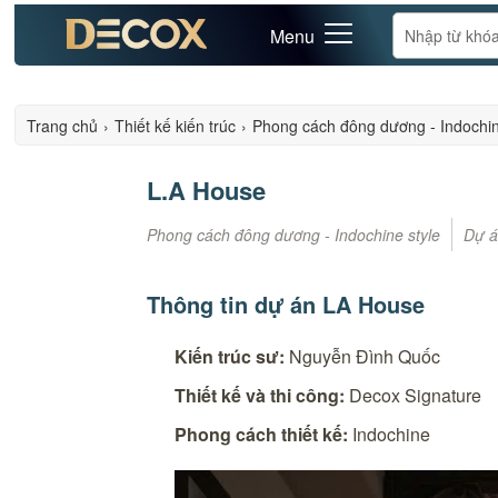
Menu
Trang chủ
›
Thiết kế kiến trúc
›
Phong cách đông dương - Indochin
L.A House
Phong cách đông dương - Indochine style
Dự á
Thông tin dự án LA House
Kiến trúc sư:
Nguyễn Đình Quốc
Thiết kế và thi công:
Decox Signature
Phong cách thiết kế:
Indochine