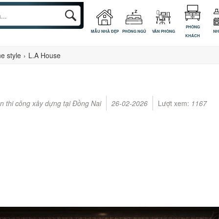
PHÒNG
MẪU NHÀ ĐẸP
PHÒNG NGỦ
VĂN PHÒNG
NH
KHÁCH
e style
›
L.A House
n thi công xây dựng tại Đồng Nai
26-02-2026
Lượt xem:
1167