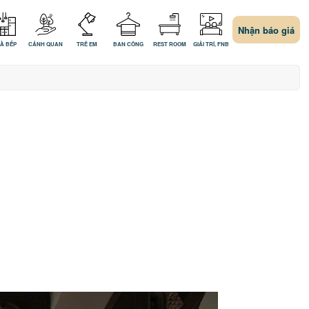
Nhận báo giá
À BẾP
CẢNH QUAN
TRẺ EM
BAN CÔNG
REST ROOM
GIẢI TRÍ, FNB