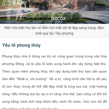
Kiến trúc biệt thự tân cổ điển hút mắt với vẻ đẹp sang trọng, đậm
chất quý tộc Tây phương
Yếu tố phong thủy
Phong thủy nhà ở đóng vai trò vô cùng quan trọng trong văn hóa
phương Đông, và là yếu tố luôn song hành khi xây dựng biệt thự.
Theo quan niệm phong thủy, khi xây dựng biệt thự bạn cần quan
tâm đến “Nhất vị, nhị hướng”. Về vị trí, công trình cần hội tụ đủ yếu
tố sơn thủy, trong đó thế đất đẹp nhất là lưng tựa núi, mặt hướng
sông. Nếu không tọa lạc tại vị trí vàng như thế, bạn cũng có thể bổ
sung bằng cách tích hợp thêm tiểu cảnh hồ nước, hòn non bộ để
tăng thêm sinh khí và thu hút tài vận.