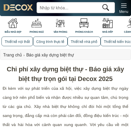
Menu
MẪU NHÀ ĐẸP
PHÒNG NGỦ
VĂN PHÒNG
PHÒNG KHÁCH
NHÀ BẾP
CẢNH
Thiết kế nội thất
Công trình thực tế
Thiết kế nhà phố
Thiết kế kiến trúc
Trang chủ
›
Báo giá xây dựng biệt thự
Chi phí xây dựng biệt thự - Báo giá xây
biệt thự trọn gói tại Decox 2025
Đi kèm với sự phát triển của xã hội, việc xây dựng biệt thự ngày
càng trở nên phổ biến và nhận được nhiều sự quan tâm, chú trọng
từ các gia chủ. Xây nhà biệt thự không chỉ đòi hỏi một tổng thể
sang trọng, đẳng cấp mà còn phải cân đối, đồng điệu kiến trúc - nội
thất và hài hòa với cảnh quan xung quanh. Với yêu cầu về một