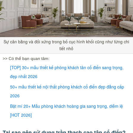
Sự cân bằng và đối xứng trong bố cục hình khối cũng như từng chi
tiết nhỏ
>> Có thể bạn quan tâm:
[TOP] 30+ mẫu thiết kế phòng khách tân cổ điển sang trọng,
đẹp nhất 2026
50+ mẫu thiết kế nội thất phòng khách cổ điển đẹp đẳng cấp
2026
Bật mí 20+ Mẫu phòng khách hoàng gia sang trọng, diễm lệ
[HOT 2026]
Tại sao nên sử dụng trần thạch cao tân cổ điển?