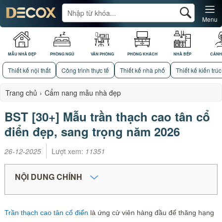
Menu
MẪU NHÀ ĐẸP
PHÒNG NGỦ
VĂN PHÒNG
PHÒNG KHÁCH
NHÀ BẾP
CẢNH
Thiết kế nội thất
Công trình thực tế
Thiết kế nhà phố
Thiết kế kiến trúc
Trang chủ
›
Cẩm nang mẫu nhà đẹp
BST [30+] Mẫu trần thạch cao tân cổ
điển đẹp, sang trọng năm 2026
26-12-2025
Lượt xem:
11351
NỘI DUNG CHÍNH
Trần thạch cao tân cổ điển
là ứng cử viên hàng đầu để thăng hạng