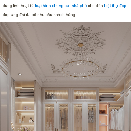
dụng linh hoạt từ
loại hình chung cư
,
nhà phố
cho đến
biệt thự đẹp
,
đáp ứng đại đa số nhu cầu khách hàng.