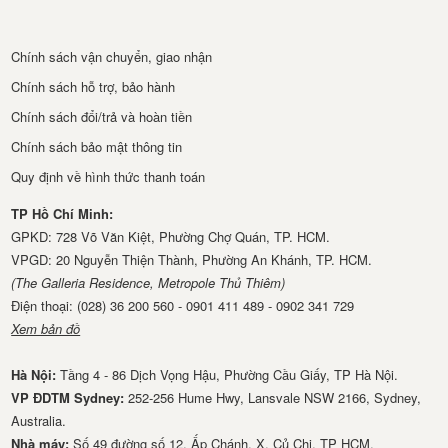
Chính sách vận chuyển, giao nhận
Chính sách hỗ trợ, bảo hành
Chính sách đổi/trả và hoàn tiền
Chính sách bảo mật thông tin
Quy định về hình thức thanh toán
TP Hồ Chí Minh:
GPKD: 728 Võ Văn Kiệt, Phường Chợ Quán, TP. HCM.
VPGD: 20 Nguyễn Thiện Thành, Phường An Khánh, TP. HCM.
(The Galleria Residence, Metropole Thủ Thiêm)
Điện thoại: (028) 36 200 560 - 0901 411 489 - 0902 341 729
Xem bản đồ
Hà Nội:
Tầng 4 - 86 Dịch Vọng Hậu, Phường Cầu Giấy, TP Hà Nội.
VP ĐDTM Sydney:
252-256 Hume Hwy, Lansvale NSW 2166, Sydney,
Australia.
Nhà má​y:
Số 49 đường số 12, Ấp Chánh, X. Củ Chi, TP HCM.