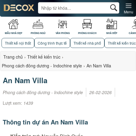
Menu
MẪU NHÀ ĐẸP
PHÒNG NGỦ
VĂN PHÒNG
PHÒNG KHÁCH
NHÀ BẾP
CẢNH
Thiết kế nội thất
Công trình thực tế
Thiết kế nhà phố
Thiết kế kiến trúc
Trang chủ
›
Thiết kế kiến trúc
›
Phong cách đông dương - Indochine style
›
An Nam Villa
An Nam Villa
Phong cách đông dương - Indochine style
26-02-2026
Lượt xem:
1439
Thông tin dự án An Nam Villa