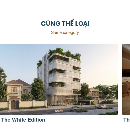
CÙNG THỂ LOẠI
Same category
The 205 Penthouse
Vi