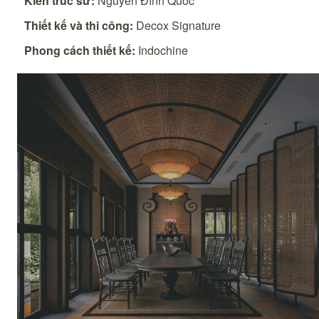
Kiến trúc sư:
Nguyễn Đình Quốc
Thiết kế và thi công:
Decox Signature
Phong cách thiết kế:
Indochine