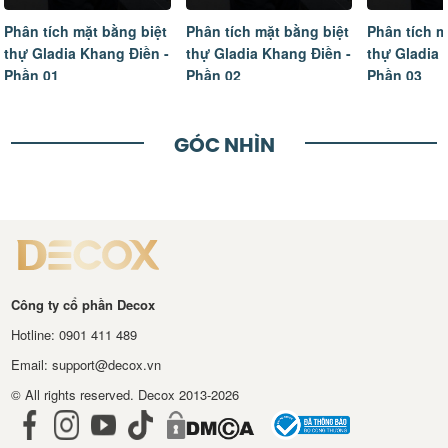
Phân tích mặt bằng biệt
Phân tích mặt bằng biệt
Tâm sự của
thự Gladia Khang Điền -
thự Gladia Khang Điền -
ngôi nhà m
Phần 02
Phần 03
hoàn thiện
GÓC NHÌN
Công ty cổ phần Decox
Hotline: 0901 411 489
Email: support@decox.vn
© All rights reserved. Decox 2013-2026