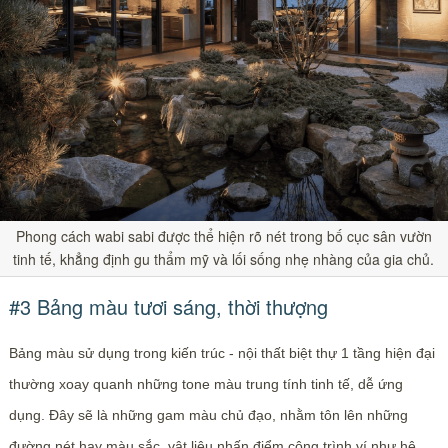
Phong cách wabi sabi được thể hiện rõ nét trong bố cục sân vườn
tinh tế, khẳng định gu thẩm mỹ và lối sống nhẹ nhàng của gia chủ.
#3 Bảng màu tươi sáng, thời thượng
Bảng màu sử dụng trong kiến trúc - nội thất biệt thự 1 tầng hiện đại
thường xoay quanh những tone màu trung tính tinh tế, dễ ứng
dụng. Đây sẽ là những gam màu chủ đạo, nhằm tôn lên những
đường nét hay màu sắc, vật liệu nhấn điểm công trình ví như hệ