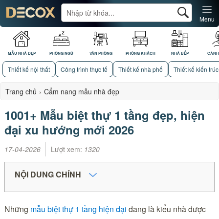
Menu
MẪU NHÀ ĐẸP
PHÒNG NGỦ
VĂN PHÒNG
PHÒNG KHÁCH
NHÀ BẾP
CẢNH
Thiết kế nội thất
Công trình thực tế
Thiết kế nhà phố
Thiết kế kiến trúc
Trang chủ
›
Cẩm nang mẫu nhà đẹp
1001+ Mẫu biệt thự 1 tầng đẹp, hiện
đại xu hướng mới 2026
17-04-2026
Lượt xem:
1320
NỘI DUNG CHÍNH
Những
mẫu biệt thự 1 tầng hiện đại
đang là kiểu nhà được