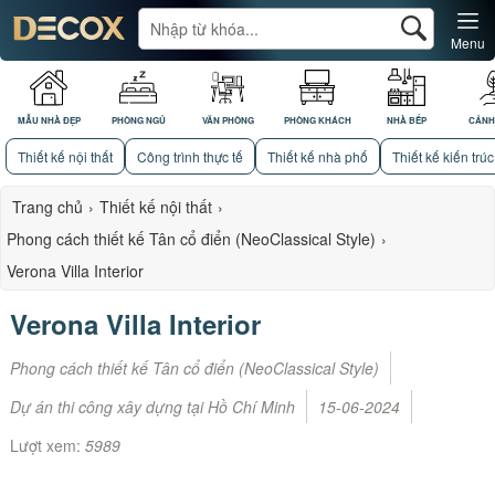
Menu
MẪU NHÀ ĐẸP
PHÒNG NGỦ
VĂN PHÒNG
PHÒNG KHÁCH
NHÀ BẾP
CẢNH
Thiết kế nội thất
Công trình thực tế
Thiết kế nhà phố
Thiết kế kiến trúc
Trang chủ
›
Thiết kế nội thất
›
Phong cách thiết kế Tân cổ điển (NeoClassical Style)
›
Verona Villa Interior
Verona Villa Interior
Phong cách thiết kế Tân cổ điển (NeoClassical Style)
Dự án thi công xây dựng tại Hồ Chí Minh
15-06-2024
Lượt xem:
5989