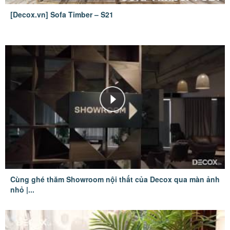
[Decox.vn] Sofa Timber – S21
Cùng ghé thăm Showroom nội thất của Decox qua màn ảnh
nhỏ |...