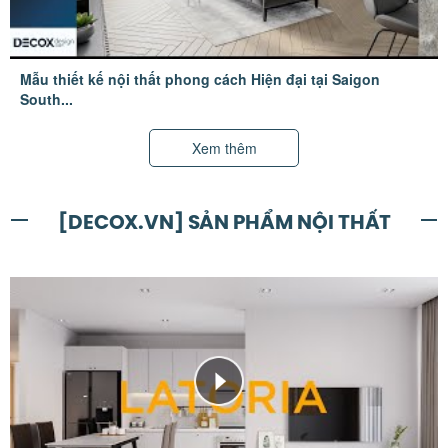
Mẫu thiết kế nội thất phong cách Hiện đại tại Saigon
South...
Xem thêm
[DECOX.VN] SẢN PHẨM NỘI THẤT