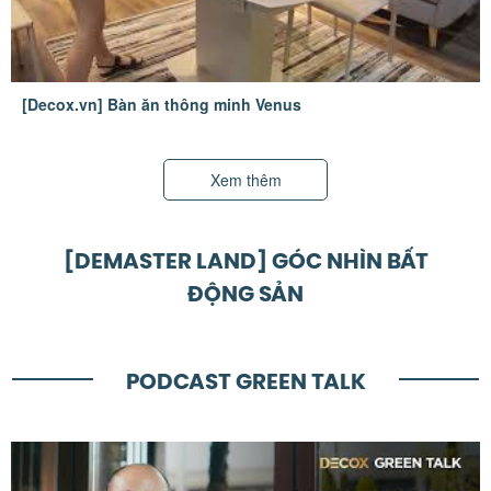
[Decox.vn] Bàn ăn thông minh Venus
Xem thêm
[DEMASTER LAND] GÓC NHÌN BẤT
ĐỘNG SẢN
PODCAST GREEN TALK