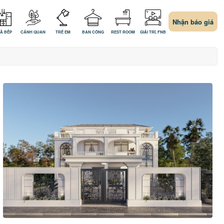
Nhận báo giá
À BẾP
CẢNH QUAN
TRẺ EM
BAN CÔNG
REST ROOM
GIẢI TRÍ, FNB