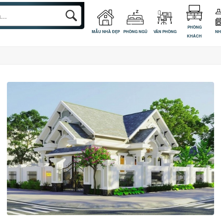
PHÒNG
MẪU NHÀ ĐẸP
PHÒNG NGỦ
VĂN PHÒNG
NH
KHÁCH