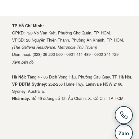
TP Hồ Chí Minh:
GPKD: 728 Võ Văn Kiệt, Phường Chợ Quán, TP. HCM.
VPGD: 20 Nguyễn Thiện Thành, Phường An Khánh, TP. HCM.
(The Galleria Residence, Metropole Thủ Thiêm)
Điện thoại: (028) 36 200 560 - 0901 411 489 - 0902 341 729
Xem bản đồ
Hà Nội:
Tầng 4 - 86 Dịch Vọng Hậu, Phường Cầu Giấy, TP Hà Nội.
VP ĐDTM Sydney:
252-256 Hume Hwy, Lansvale NSW 2166,
Sydney, Australia.
Nhà má​y:
Số 49 đường số 12, Ấp Chánh, X. Củ Chi, TP HCM.
Zalo