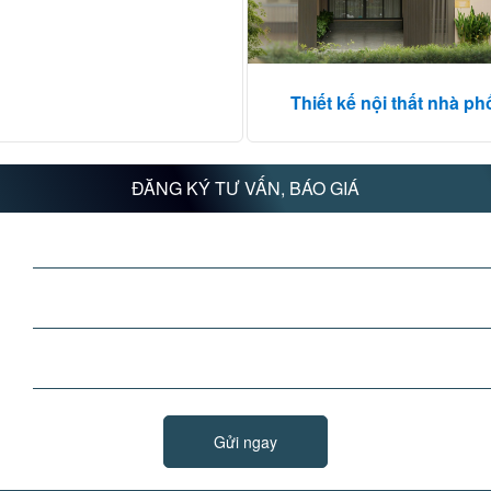
Thiết kế nội thất nhà ph
ĐĂNG KÝ TƯ VẤN, BÁO GIÁ