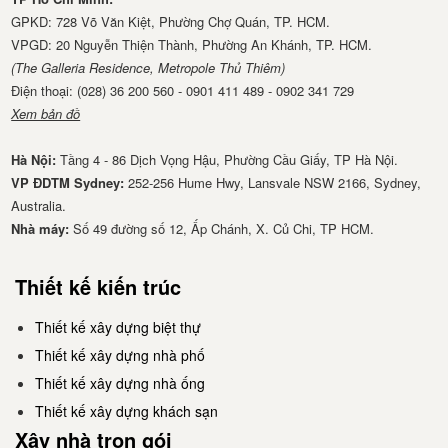
GPKD: 728 Võ Văn Kiệt, Phường Chợ Quán, TP. HCM.
VPGD: 20 Nguyễn Thiện Thành, Phường An Khánh, TP. HCM.
(The Galleria Residence, Metropole Thủ Thiêm)
Điện thoại: (028) 36 200 560 - 0901 411 489 - 0902 341 729
Xem bản đồ
Hà Nội:
Tầng 4 - 86 Dịch Vọng Hậu, Phường Cầu Giấy, TP Hà Nội.
VP ĐDTM Sydney:
252-256 Hume Hwy, Lansvale NSW 2166, Sydney,
Australia.
Thiết kế nội thất chung cư
Nhà má​y:
Số 49 đường số 12, Ấp Chánh, X. Củ Chi, TP HCM.
Thiết kế kiến trúc
ĐĂNG KÝ TƯ VẤN, BÁO GIÁ
Thiết kế xây dựng biệt thự
Thiết kế xây dựng nhà phố
Họ tên
Thiết kế xây dựng nhà ống
Thiết kế xây dựng khách sạn
Điện thoại
Xây nhà trọn gói