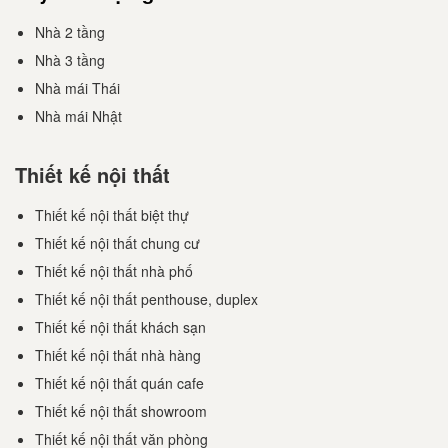
Nhu cầu
Nhà 2 tầng
Nhà 3 tầng
Nhà mái Thái
Nhà mái Nhật
999+ Mẫu thiết kế biệt thự cao cấp, nội
Thiết kế nội thất
thất sang trọng, đa phong cách, đẹp
Thiết kế nội thất biệt thự
2026
Thiết kế nội thất chung cư
Xã hội phát triển không ngừng, khi nhu cầu vật chất ngày
Thiết kế nội thất nhà phố
Thiết kế nội thất penthouse, duplex
càng nâng cao, nhu cầu thưởng thức sự tiện nghi và vẻ đẹp
Thiết kế nội thất khách sạn
cũng dần được quan tâm nhiều hơn. Biệt thự cao cấp, đẹp và
Thiết kế nội thất nhà hàng
sang trọng cũng hướng đến thỏa mãn nhu cầu ấy. Với diện
Thiết kế nội thất quán cafe
tích lớn, bố cục hình khối đa dạng theo từng phong cách thiết
Thiết kế nội thất showroom
kế khác nhau, việc thiết kế biệt thự đòi hỏi những Kiến trúc
Thiết kế nội thất văn phòng