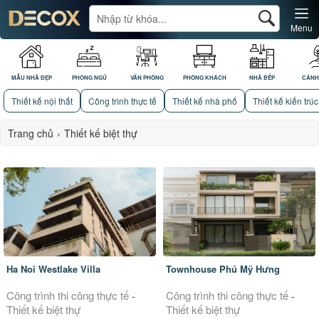
Menu
MẪU NHÀ ĐẸP
PHÒNG NGỦ
VĂN PHÒNG
PHÒNG KHÁCH
NHÀ BẾP
CẢNH
Thiết kế nội thất
Công trình thực tế
Thiết kế nhà phố
Thiết kế kiến trúc
Trang chủ
›
Thiết kế biệt thự
Ha Noi Westlake Villa
Townhouse Phú Mỹ Hưng
Công trình thi công thực tế
Công trình thi công thực tế
-
-
Thiết kế biệt thự
Thiết kế biệt thự