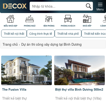
Menu
MẪU NHÀ ĐẸP
PHÒNG NGỦ
VĂN PHÒNG
PHÒNG KHÁCH
NHÀ BẾP
CẢNH
Thiết kế nội thất
Công trình thực tế
Thiết kế nhà phố
Thiết kế kiến trúc
Trang chủ
›
Dự án thi công xây dựng tại Bình Dương
The Fusion Villa
Biệt thự villa Bình Dương 500m2
Thiết kế biệt thự
Thiết kế nội thất biệt thự (Villa)