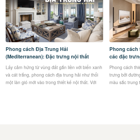
Phong cách Địa Trung Hải
Phong cách th
(Mediterranean): Đặc trưng nội thất
các đặc trưn
nhà/biệt thự độc đáo
Lấy cảm hứng từ vùng đất gắn liền với biển xanh
Phong cách thiế
và cát trắng, phong cách địa trung hải như thổi
trưng bởi đường
một làn gió mới vào trong thiết kế nội thất. Với
màu sắc trung 
sự...
và ưu...