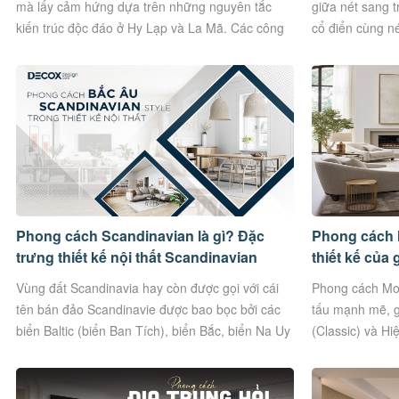
mà lấy cảm hứng dựa trên những nguyên tắc
giữa nét sang 
kiến trúc độc đáo ở Hy Lạp và La Mã. Các công
cổ điển cùng né
trình sử dụng...
tạo nên...
Phong cách Scandinavian là gì? Đặc
Phong cách 
trưng thiết kế nội thất Scandinavian
thiết kế của
được ưa chuộng
Vùng đất Scandinavia hay còn được gọi với cái
Phong cách Mod
tên bán đảo Scandinavie được bao bọc bởi các
tấu mạnh mẽ, gi
biển Baltic (biển Ban Tích), biển Bắc, biển Na Uy
(Classic) và H
thuộc Đại Tây...
hơi thở nghệ...