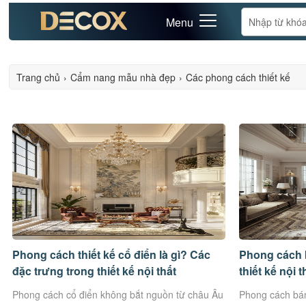
Menu
Trang chủ
›
Cẩm nang mẫu nhà đẹp
›
Các phong cách thiết kế
Phong cách thiết kế cổ điển là gì? Các
Phong cách b
đặc trưng trong thiết kế nội thất
thiết kế nội 
Phong cách cổ điển không bắt nguồn từ châu Âu
Phong cách bán