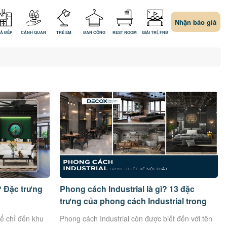
Nhận báo giá
À BẾP
CẢNH QUAN
TRẺ EM
BAN CÔNG
REST ROOM
GIẢI TRÍ, FNB
? Đặc trưng
Phong cách Industrial là gì? 13 đặc
trưng của phong cách Industrial trong
thiết kế nội thất
để chỉ đến khu
Phong cách Industrial còn được biết đến với tên