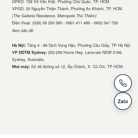
GPKD: 728 Võ Văn Kiệt, Phường Chợ Quán, TP. HCM.
VPGD: 20 Nguyễn Thiện Thành, Phường An Khánh, TP. HCM.
(The Galleria Residence, Metropole Thủ Thiêm)
Điện thoại: (028) 36 200 560 - 0901 411 489 - 0902 341 729
Xem bản đồ
Hà Nội:
Tầng 4 - 86 Dịch Vọng Hậu, Phường Cầu Giấy, TP Hà Nội.
VP ĐDTM Sydney:
252-256 Hume Hwy, Lansvale NSW 2166,
Sydney, Australia.
Nhà má​y:
Số 49 đường số 12, Ấp Chánh, X. Củ Chi, TP HCM.
Zalo