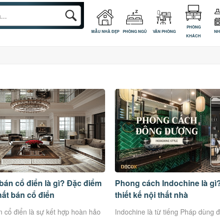
PHÒNG
MẪU NHÀ ĐẸP
PHÒNG NGỦ
VĂN PHÒNG
NH
KHÁCH
án cổ điển là gì? Đặc điểm
Phong cách Indochine là gì
thất bán cổ điển
thiết kế nội thất nhà
 cổ điển là sự kết hợp hoàn hảo
Indochine là từ tiếng Pháp dùng 