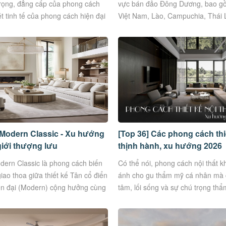
trọng, đẳng cấp của phong cách
vực bán đảo Đông Dương, bao g
t tinh tế của phong cách hiện đại
Việt Nam, Lào, Campuchia, Thái
và Malaysia. Indochine là sự...
Modern Classic - Xu hướng
[Top 36] Các phong cách thiế
 giới thượng lưu
thịnh hành, xu hướng 2026
ern Classic là phong cách biến
Có thể nói, phong cách nội thất 
ao thoa giữa thiết kế Tân cổ điển
ánh cho gu thẩm mỹ cá nhân mà cò
iện đại (Modern) cộng hưởng cùng
tâm, lối sống và sự chú trọng th
sở hữu....