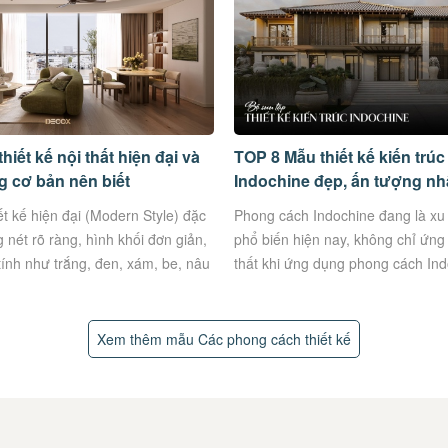
iết kế nội thất hiện đại và
TOP 8 Mẫu thiết kế kiến trú
g cơ bản nên biết
Indochine đẹp, ấn tượng nh
t kế hiện đại (Modern Style) đặc
Phong cách Indochine đang là xu 
 nét rõ ràng, hình khối đơn giản,
phổ biến hiện nay, không chỉ ứng
tính như trắng, đen, xám, be, nâu
thất khi ứng dụng phong cách In
kiến trúc nhà ở còn...
Xem thêm mẫu Các phong cách thiết kế