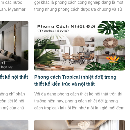
ồm các nước
gọi khác là phong cách công nghiệp đang là một
 Lan, Myanmar
trong những phong cách được ưa chuộng và sử
dụng rộng rãi...
t kế nội thất
Phong cách Tropical (nhiệt đới) trong
thiết kế kiến trúc và nội thất
không chỉ phản
Với đa dạng phong cách thiết kế nội thất trên thị
n tiết lộ nội
trường hiện nay, phong cách nhiệt đới (phong
ẩm mỹ của chủ
cách tropical) lại nổi lên như một làn gió mới đem
đến...