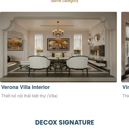
Same category
Vinhomes Grandpark Villa
Wa
Thiết kế nội thất biệt thự (Villa)
Thi
DECOX SIGNATURE