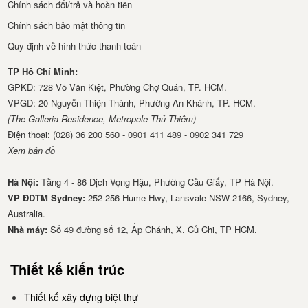
Chính sách đổi/trả và hoàn tiền
Chính sách bảo mật thông tin
Quy định về hình thức thanh toán
TP Hồ Chí Minh:
GPKD: 728 Võ Văn Kiệt, Phường Chợ Quán, TP. HCM.
VPGD: 20 Nguyễn Thiện Thành, Phường An Khánh, TP. HCM.
(The Galleria Residence, Metropole Thủ Thiêm)
Điện thoại: (028) 36 200 560 - 0901 411 489 - 0902 341 729
Xem bản đồ
Hà Nội:
Tầng 4 - 86 Dịch Vọng Hậu, Phường Cầu Giấy, TP Hà Nội.
VP ĐDTM Sydney:
252-256 Hume Hwy, Lansvale NSW 2166, Sydney,
Australia.
Nhà má​y:
Số 49 đường số 12, Ấp Chánh, X. Củ Chi, TP HCM.
Thiết kế kiến trúc
Thiết kế xây dựng biệt thự