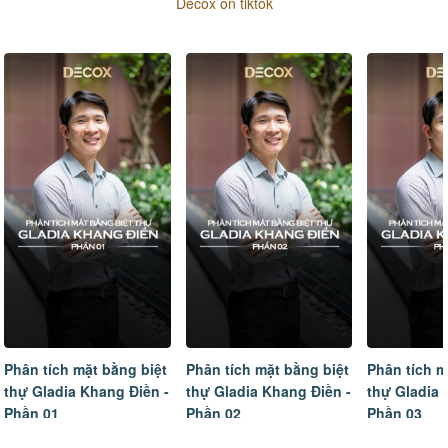
Decox on tiktok
Phân tích mặt bằng biệt
Phân tích mặt bằng biệt
Tâm sự của
thự Gladia Khang Điền -
thự Gladia Khang Điền -
ngôi nhà m
Phần 02
Phần 03
hoàn thiện