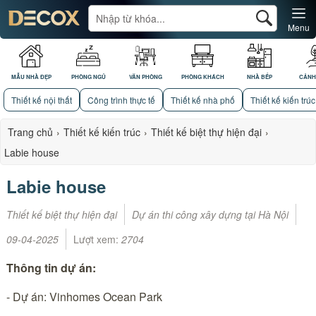
Menu
MẪU NHÀ ĐẸP
PHÒNG NGỦ
VĂN PHÒNG
PHÒNG KHÁCH
NHÀ BẾP
CẢNH
Thiết kế nội thất
Công trình thực tế
Thiết kế nhà phố
Thiết kế kiến trúc
Trang chủ
›
Thiết kế kiến trúc
›
Thiết kế biệt thự hiện đại
›
Labie house
Labie house
Thiết kế biệt thự hiện đại
Dự án thi công xây dựng tại Hà Nội
09-04-2025
Lượt xem:
2704
Thông tin dự án:
- Dự án: Vinhomes Ocean Park