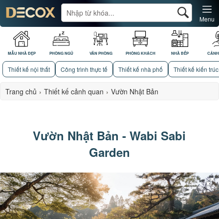
Menu
MẪU NHÀ ĐẸP
PHÒNG NGỦ
VĂN PHÒNG
PHÒNG KHÁCH
NHÀ BẾP
CẢNH
Thiết kế nội thất
Công trình thực tế
Thiết kế nhà phố
Thiết kế kiến trúc
Trang chủ
›
Thiết kế cảnh quan
›
Vườn Nhật Bản
Vườn Nhật Bản - Wabi Sabi
Garden