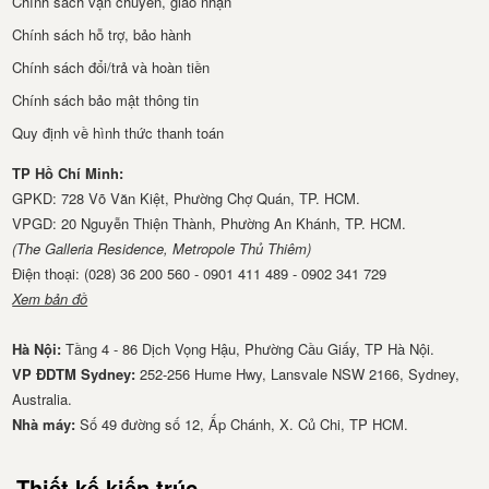
Chính sách vận chuyển, giao nhận
Chính sách hỗ trợ, bảo hành
Chính sách đổi/trả và hoàn tiền
Chính sách bảo mật thông tin
Quy định về hình thức thanh toán
TP Hồ Chí Minh:
GPKD: 728 Võ Văn Kiệt, Phường Chợ Quán, TP. HCM.
VPGD: 20 Nguyễn Thiện Thành, Phường An Khánh, TP. HCM.
(The Galleria Residence, Metropole Thủ Thiêm)
Điện thoại: (028) 36 200 560 - 0901 411 489 - 0902 341 729
Xem bản đồ
Hà Nội:
Tầng 4 - 86 Dịch Vọng Hậu, Phường Cầu Giấy, TP Hà Nội.
VP ĐDTM Sydney:
252-256 Hume Hwy, Lansvale NSW 2166, Sydney,
Australia.
Nhà má​y:
Số 49 đường số 12, Ấp Chánh, X. Củ Chi, TP HCM.
Thiết kế kiến trúc