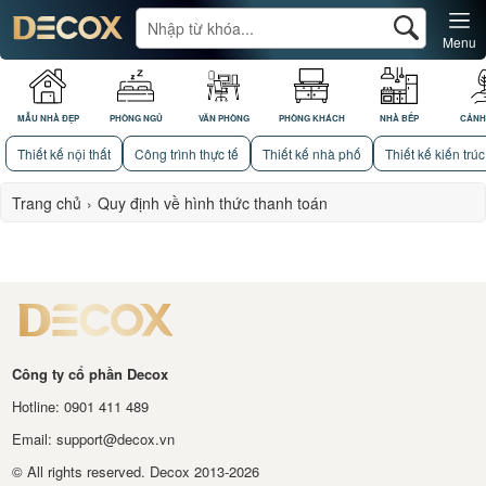
Menu
MẪU NHÀ ĐẸP
PHÒNG NGỦ
VĂN PHÒNG
PHÒNG KHÁCH
NHÀ BẾP
CẢNH
Thiết kế nội thất
Công trình thực tế
Thiết kế nhà phố
Thiết kế kiến trúc
Trang chủ
›
Quy định về hình thức thanh toán
Công ty cổ phần Decox
Hotline: 0901 411 489
Email: support@decox.vn
© All rights reserved. Decox 2013-2026