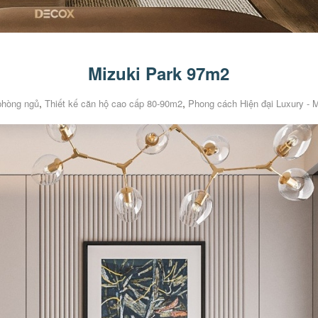
Mizuki Park 97m2
,
,
 phòng ngủ
Thiết kế căn hộ cao cấp 80-90m2
Phong cách Hiện đại Luxury - 