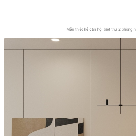
Mẫu thiết kế căn hộ, biệt thự 2 phòng 