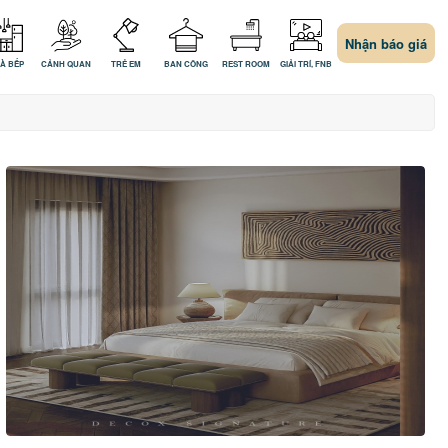
Nhận báo giá
À BẾP
CẢNH QUAN
TRẺ EM
BAN CÔNG
REST ROOM
GIẢI TRÍ, FNB