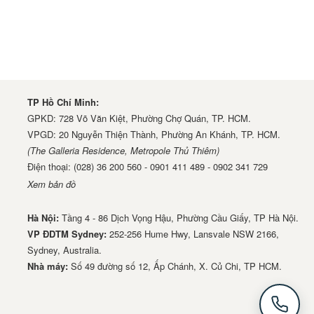
TP Hồ Chí Minh:
GPKD: 728 Võ Văn Kiệt, Phường Chợ Quán, TP. HCM.
VPGD: 20 Nguyễn Thiện Thành, Phường An Khánh, TP. HCM.
(The Galleria Residence, Metropole Thủ Thiêm)
Điện thoại: (028) 36 200 560 - 0901 411 489 - 0902 341 729
Xem bản đồ
Hà Nội:
Tầng 4 - 86 Dịch Vọng Hậu, Phường Cầu Giấy, TP Hà Nội.
VP ĐDTM Sydney:
252-256 Hume Hwy, Lansvale NSW 2166,
Sydney, Australia.
Nhà má​y:
Số 49 đường số 12, Ấp Chánh, X. Củ Chi, TP HCM.