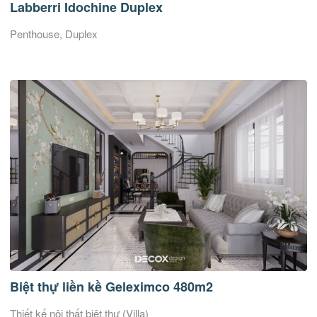
Labberri Idochine Duplex
Penthouse, Duplex
Biệt thự liền kề Geleximco 480m2
Thiết kế nội thất biệt thự (Villa)