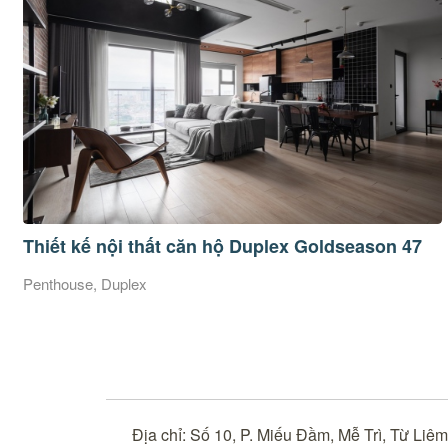
Thiết kế nội thất căn hộ Duplex Goldseason 47
Penthouse, Duplex
Địa chỉ: Số 10, P. Miếu Đầm, Mễ Trì, Từ Liê