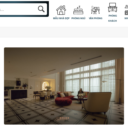
PHÒNG
MẪU NHÀ ĐẸP
PHÒNG NGỦ
VĂN PHÒNG
NH
KHÁCH