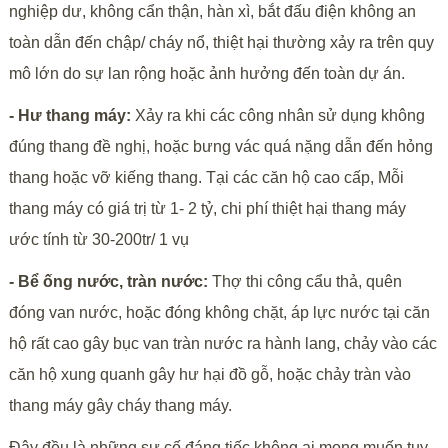
nghiệp dư, không cẩn thận, hàn xì, bắt đấu điện không an
toàn dẫn đến chập/ cháy nổ, thiệt hại thường xảy ra trên quy
mô lớn do sự lan rộng hoặc ảnh hưởng đến toàn dự án.
- Hư thang máy:
Xảy ra khi các công nhân sử dụng không
đúng thang đề nghị, hoặc bưng vác quá nặng dẫn đến hỏng
thang hoặc vỡ kiếng thang. Tại các căn hộ cao cấp, Mỗi
thang máy có giá trị từ 1- 2 tỷ, chi phí thiệt hại thang máy
ước tính từ 30-200tr/ 1 vụ
- Bể ống nước, tràn nước:
Thợ thi công cẩu thả, quên
đóng van nước, hoặc đóng không chặt, áp lực nước tại căn
hộ rất cao gây bục van tràn nước ra hành lang, chảy vào các
căn hộ xung quanh gây hư hại đồ gỗ, hoặc chảy tràn vào
thang máy gây cháy thang máy.
Đây đều là những sự cố đáng tiếc không ai mong muốn tuy