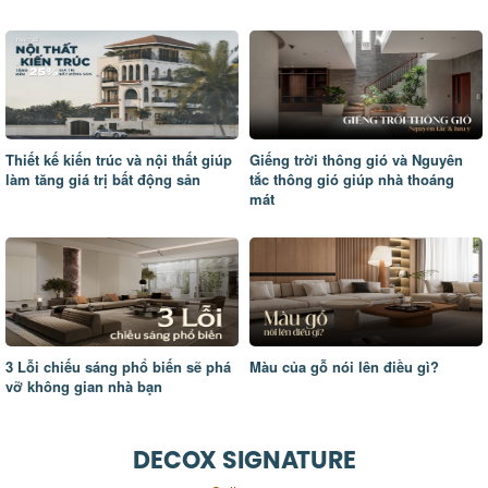
Thiết kế kiến trúc và nội thất giúp
Giếng trời thông gió và Nguyên
làm tăng giá trị bất động sản
tắc thông gió giúp nhà thoáng
mát
3 Lỗi chiếu sáng phổ biến sẽ phá
Màu của gỗ nói lên điều gì?
vỡ không gian nhà bạn
DECOX SIGNATURE