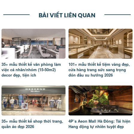
BÀI VIẾT LIÊN QUAN
35+ mẫu thiết kế văn phòng làm
101+ mẫu thiết kế tiệm vàng đẹp,
việc cá nhân/nhóm (15-50m2)
cửa hàng trang sức sang trọng
decor đẹp, tiện ích
đón đầu xu hướng 2026
35+ mẫu thiết kế shop thời trang,
4P’s Aeon Mall Hà Đông: Tái hiện
quần áo đẹp 2026
Hang động tự nhiên tuyệt đẹp