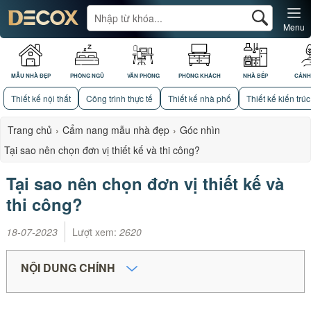
Menu
MẪU NHÀ ĐẸP
PHÒNG NGỦ
VĂN PHÒNG
PHÒNG KHÁCH
NHÀ BẾP
CẢNH
Thiết kế nội thất
Công trình thực tế
Thiết kế nhà phố
Thiết kế kiến trúc
Trang chủ
›
Cẩm nang mẫu nhà đẹp
›
Góc nhìn
Tại sao nên chọn đơn vị thiết kế và thi công?
Tại sao nên chọn đơn vị thiết kế và
thi công?
18-07-2023
Lượt xem:
2620
NỘI DUNG CHÍNH