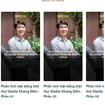
Decox on tiktok
Phân tích mặt bằng biệt
Phân tích mặt bằng biệt
Tâm sự của
thự Gladia Khang Điền -
thự Gladia Khang Điền -
ngôi nhà m
Phần 02
Phần 03
hoàn thiện