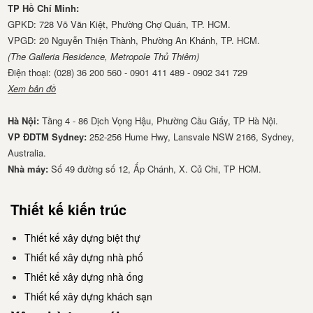
TP Hồ Chí Minh:
GPKD: 728 Võ Văn Kiệt, Phường Chợ Quán, TP. HCM.
VPGD: 20 Nguyễn Thiện Thành, Phường An Khánh, TP. HCM.
(The Galleria Residence, Metropole Thủ Thiêm)
Điện thoại: (028) 36 200 560 - 0901 411 489 - 0902 341 729
Xem bản đồ
Hà Nội:
Tầng 4 - 86 Dịch Vọng Hậu, Phường Cầu Giấy, TP Hà Nội.
VP ĐDTM Sydney:
252-256 Hume Hwy, Lansvale NSW 2166, Sydney,
Australia.
Nhà má​y:
Số 49 đường số 12, Ấp Chánh, X. Củ Chi, TP HCM.
Thiết kế kiến trúc
Thiết kế xây dựng biệt thự
Thiết kế xây dựng nhà phố
Thiết kế xây dựng nhà ống
Thiết kế xây dựng khách sạn