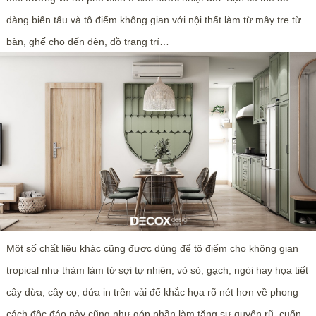
dàng biến tấu và tô điểm không gian với nội thất làm từ mây tre từ
bàn, ghế cho đến đèn, đồ trang trí…
Một số chất liệu khác cũng được dùng để tô điểm cho không gian
tropical như thảm làm từ sợi tự nhiên, vỏ sò, gạch, ngói hay họa tiết
cây dừa, cây cọ, dứa in trên vải để khắc họa rõ nét hơn về phong
cách độc đáo này cũng như góp phần làm tăng sự quyến rũ, cuốn