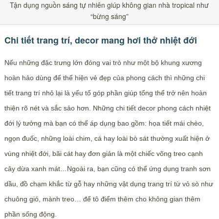
Tận dụng nguồn sáng tự nhiên giúp không gian nhà tropical như
“bừng sáng”
Chi tiết trang trí, decor mang hơi thở nhiệt đới
Nếu những đặc trưng lớn đóng vai trò như một bộ khung xương
hoàn hảo dùng để thể hiện vẻ đẹp của phong cách thì những chi
tiết trang trí nhỏ lại là yếu tố góp phần giúp tổng thể trở nên hoàn
thiện rõ nét và sắc sảo hơn. Những chi tiết decor phong cách nhiệt
đới lý tưởng mà bạn có thể áp dụng bao gồm: họa tiết mái chèo,
ngọn đuốc, những loài chim, cá hay loài bò sát thường xuất hiện ở
vùng nhiệt đới, bãi cát hay đơn giản là một chiếc võng treo cạnh
cây dừa xanh mát…Ngoài ra, bạn cũng có thể ứng dụng tranh sơn
dầu, đồ chạm khắc từ gỗ hay những vật dụng trang trí từ vỏ sò như
chuông gió, mành treo… để tô điểm thêm cho không gian thêm
phần sống động.