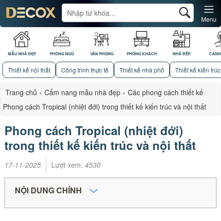
Menu
MẪU NHÀ ĐẸP
PHÒNG NGỦ
VĂN PHÒNG
PHÒNG KHÁCH
NHÀ BẾP
CẢNH
Thiết kế nội thất
Công trình thực tế
Thiết kế nhà phố
Thiết kế kiến trúc
Trang chủ
›
Cẩm nang mẫu nhà đẹp
›
Các phong cách thiết kế
Phong cách Tropical (nhiệt đới) trong thiết kế kiến trúc và nội thất
Phong cách Tropical (nhiệt đới)
trong thiết kế kiến trúc và nội thất
17-11-2025
Lượt xem:
4530
NỘI DUNG CHÍNH