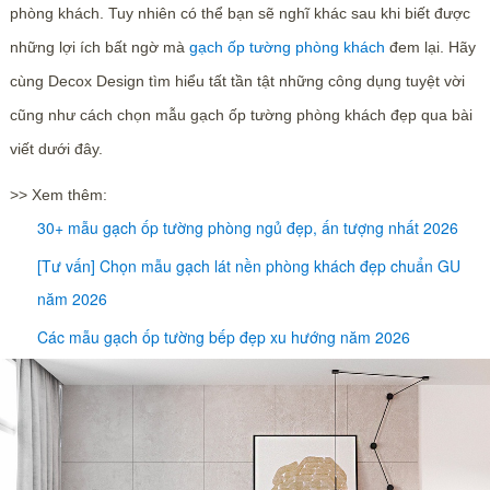
phòng khách. Tuy nhiên có thể bạn sẽ nghĩ khác sau khi biết được
những lợi ích bất ngờ mà
gạch ốp tường phòng khách
đem lại. Hãy
cùng Decox Design tìm hiểu tất tần tật những công dụng tuyệt vời
cũng như cách chọn mẫu gạch ốp tường phòng khách đẹp qua bài
viết dưới đây.
>> Xem thêm:
30+ mẫu gạch ốp tường phòng ngủ đẹp, ấn tượng nhất 2026
[Tư vấn] Chọn mẫu gạch lát nền phòng khách đẹp chuẩn GU
năm 2026
Các mẫu gạch ốp tường bếp đẹp xu hướng năm 2026