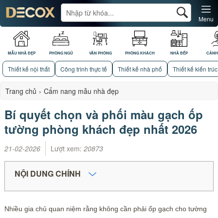
Menu
MẪU NHÀ ĐẸP
PHÒNG NGỦ
VĂN PHÒNG
PHÒNG KHÁCH
NHÀ BẾP
CẢNH
Thiết kế nội thất
Công trình thực tế
Thiết kế nhà phố
Thiết kế kiến trúc
Trang chủ
›
Cẩm nang mẫu nhà đẹp
Bí quyết chọn và phối màu gạch ốp
tường phòng khách đẹp nhất 2026
21-02-2026
Lượt xem:
20873
NỘI DUNG CHÍNH
Nhiều gia chủ quan niệm rằng không cần phải ốp gạch cho tường