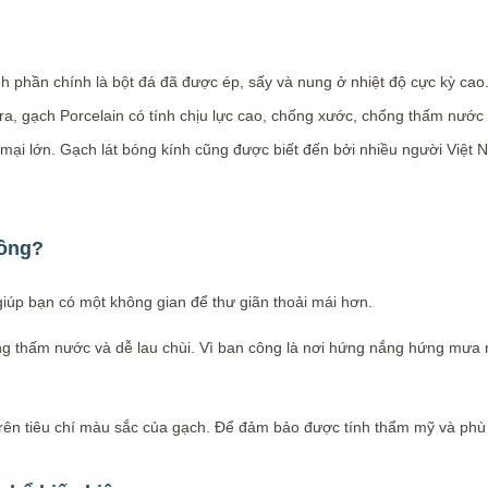
nh phần chính là bột đá đã được ép, sấy và nung ở nhiệt độ cực kỳ cao
ra, gạch Porcelain có tính chịu lực cao, chống xước, chống thấm nước
mại lớn. Gạch lát bóng kính cũng được biết đến bởi nhiều người Việt 
công?
iúp bạn có một không gian để thư giãn thoải mái hơn.
ng thấm nước và dễ lau chùi. Vì ban công là nơi hứng nắng hứng mưa n
trên tiêu chí màu sắc của gạch. Để đảm bảo được tính thẩm mỹ và ph