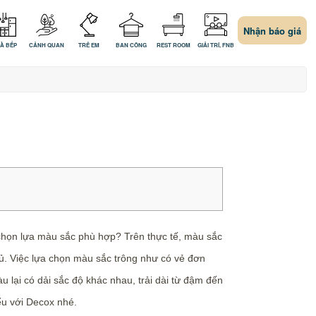
Nhận báo giá
À BẾP
CẢNH QUAN
TRẺ EM
BAN CÔNG
REST ROOM
GIẢI TRÍ, FNB
 chọn lựa màu sắc phù hợp? Trên thực tế, màu sắc
ủ. Việc lựa chọn màu sắc trông như có vẻ đơn
u lại có dải sắc độ khác nhau, trải dài từ đậm đến
ểu với Decox nhé.