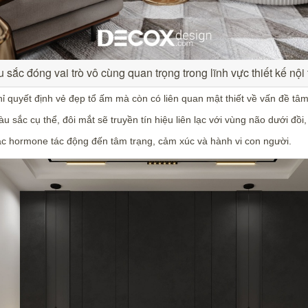
 sắc đóng vai trò vô cùng quan trọng trong lĩnh vực thiết kế nội 
quyết định vẻ đẹp tổ ấm mà còn có liên quan mật thiết về vấn đề tâm 
 sắc cụ thể, đôi mắt sẽ truyền tín hiệu liên lạc với vùng não dưới đồi,
a các hormone tác động đến tâm trạng, cảm xúc và hành vi con người.