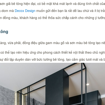
n giả bê tông hiện đại, có bề mặt khá mát lạnh và đúng tính chất của b
ing-dom mà
Decox Design
muốn gửi đến bạn là rất dễ lau chùi và ít bị tr
n đồng màu, khách hàng có thể thỏa sức chắp cánh cho những ý tưởng
tông
hàng, vừa phải, đồng điệu giữa gam màu gỗ và sơn màu bê tông tạo nên
thể tạo nên hiệu ứng cho phong cách thiết kế nội thất theo chủ nghĩa
 đối lập duyên dán với bức tường bê tông, tạo cảm giác tươi mát và b