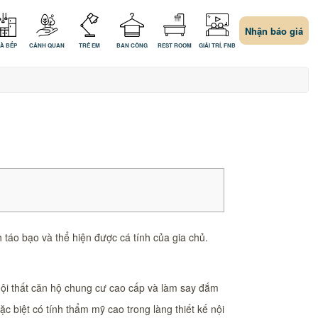
Nhận báo giá
À BẾP
CẢNH QUAN
TRẺ EM
BAN CÔNG
REST ROOM
GIẢI TRÍ, FNB
 táo bạo và thể hiện được cá tính của gia chủ.
nội thất căn hộ chung cư cao cấp và làm say đắm
c biệt có tính thẩm mỹ cao trong làng thiết kế nội