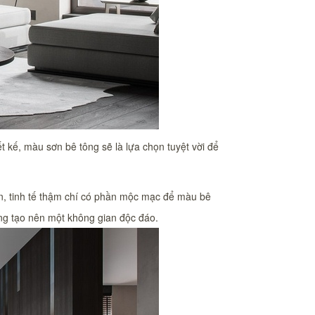
ết kế, màu sơn bê tông sẽ là lựa chọn tuyệt vời để
n, tinh tế thậm chí có phần mộc mạc để màu bê
àng tạo nên một không gian độc đáo.