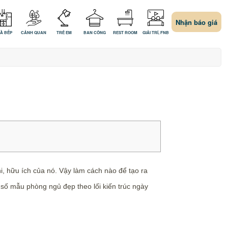
Nhận báo giá
À BẾP
CẢNH QUAN
TRẺ EM
BAN CÔNG
REST ROOM
GIẢI TRÍ, FNB
, hữu ích của nó. Vậy làm cách nào để tạo ra
 số mẫu phòng ngủ đẹp theo lối kiến trúc ngày