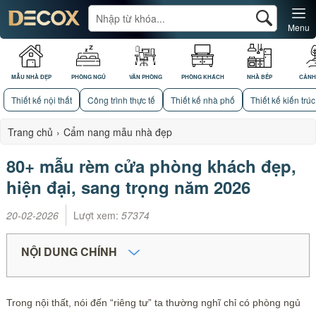
Menu
MẪU NHÀ ĐẸP
PHÒNG NGỦ
VĂN PHÒNG
PHÒNG KHÁCH
NHÀ BẾP
CẢNH
Thiết kế nội thất
Công trình thực tế
Thiết kế nhà phố
Thiết kế kiến trúc
Trang chủ
›
Cẩm nang mẫu nhà đẹp
80+ mẫu rèm cửa phòng khách đẹp,
hiện đại, sang trọng năm 2026
20-02-2026
Lượt xem:
57374
NỘI DUNG CHÍNH
Trong nội thất, nói đến “riêng tư” ta thường nghĩ chỉ có phòng ngủ