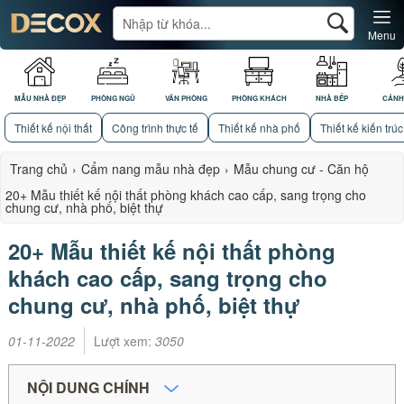
Menu
MẪU NHÀ ĐẸP
PHÒNG NGỦ
VĂN PHÒNG
PHÒNG KHÁCH
NHÀ BẾP
CẢNH
Thiết kế nội thất
Công trình thực tế
Thiết kế nhà phố
Thiết kế kiến trúc
Trang chủ
›
Cẩm nang mẫu nhà đẹp
›
Mẫu chung cư - Căn hộ
20+ Mẫu thiết kế nội thất phòng khách cao cấp, sang trọng cho
chung cư, nhà phố, biệt thự
20+ Mẫu thiết kế nội thất phòng
khách cao cấp, sang trọng cho
chung cư, nhà phố, biệt thự
01-11-2022
Lượt xem:
3050
NỘI DUNG CHÍNH