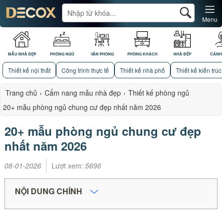
Menu
MẪU NHÀ ĐẸP
PHÒNG NGỦ
VĂN PHÒNG
PHÒNG KHÁCH
NHÀ BẾP
CẢNH
Thiết kế nội thất
Công trình thực tế
Thiết kế nhà phố
Thiết kế kiến trúc
Trang chủ
›
Cẩm nang mẫu nhà đẹp
›
Thiết kế phòng ngủ
20+ mẫu phòng ngủ chung cư đẹp nhất năm 2026
20+ mẫu phòng ngủ chung cư đẹp
nhất năm 2026
08-01-2026
Lượt xem:
5696
NỘI DUNG CHÍNH