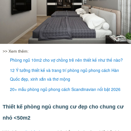
>> Xem thêm:
Phòng ngủ 10m2 cho vợ chồng trẻ nên thiết kế như thế nào?
12 Ý tưởng thiết kế và trang trí phòng ngủ phong cách Hàn
Quốc đẹp, xinh xắn và thơ mộng
20+ mẫu phòng ngủ phong cách Scandinavian nổi bật 2026
Thiết kế phòng ngủ chung cư đẹp cho chung cư
nhỏ <50m2