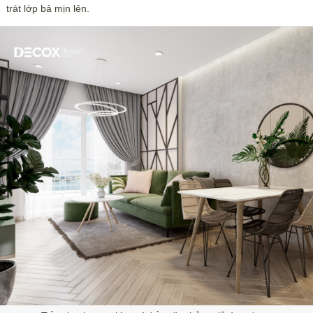
trát lớp bả mịn lên.