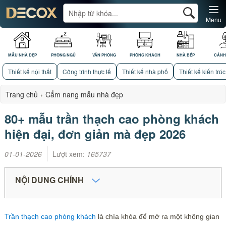
Menu
MẪU NHÀ ĐẸP
PHÒNG NGỦ
VĂN PHÒNG
PHÒNG KHÁCH
NHÀ BẾP
CẢNH
Thiết kế nội thất
Công trình thực tế
Thiết kế nhà phố
Thiết kế kiến trúc
Trang chủ
›
Cẩm nang mẫu nhà đẹp
80+ mẫu trần thạch cao phòng khách
hiện đại, đơn giản mà đẹp 2026
01-01-2026
Lượt xem:
165737
NỘI DUNG CHÍNH
Trần thạch cao phòng khách
là chìa khóa để mở ra một không gian