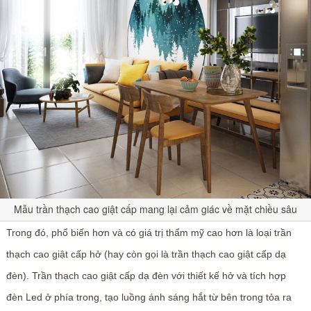
Mẫu trần thạch cao giật cấp mang lại cảm giác về mặt chiều sâu
Trong đó, phổ biến hơn và có giá trị thẩm mỹ cao hơn là loại trần
thạch cao giật cấp hở (hay còn gọi là trần thạch cao giật cấp dạ
đèn). Trần thạch cao giật cấp dạ đèn với thiết kế hở và tích hợp
đèn Led ở phía trong, tạo luồng ánh sáng hắt từ bên trong tỏa ra