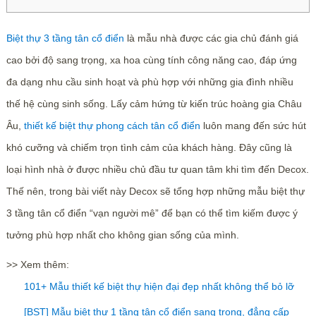
Biệt thự 3 tầng tân cổ điển
là mẫu nhà được các gia chủ đánh giá
cao bởi độ sang trọng, xa hoa cùng tính công năng cao, đáp ứng
đa dạng nhu cầu sinh hoạt và phù hợp với những gia đình nhiều
thế hệ cùng sinh sống. Lấy cảm hứng từ kiến trúc hoàng gia Châu
Âu,
thiết kế biệt thự phong cách tân cổ điển
luôn mang đến sức hút
khó cưỡng và chiếm trọn tình cảm của khách hàng. Đây cũng là
loại hình nhà ở được nhiều chủ đầu tư quan tâm khi tìm đến Decox.
Thế nên, trong bài viết này Decox sẽ tổng hợp những mẫu biệt thự
3 tầng tân cổ điển “vạn người mê” để bạn có thể tìm kiếm được ý
tưởng phù hợp nhất cho không gian sống của mình.
>> Xem thêm:
101+ Mẫu thiết kế biệt thự hiện đại đẹp nhất không thể bỏ lỡ
[BST] Mẫu biệt thự 1 tầng tân cổ điển sang trọng, đẳng cấp