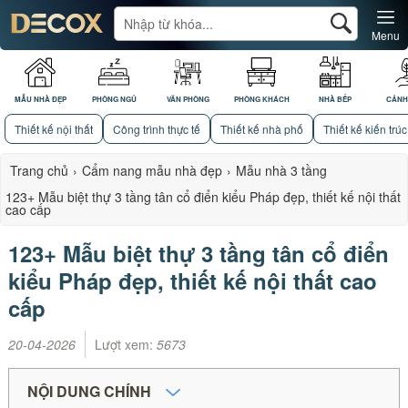
Menu
MẪU NHÀ ĐẸP
PHÒNG NGỦ
VĂN PHÒNG
PHÒNG KHÁCH
NHÀ BẾP
CẢNH
Thiết kế nội thất
Công trình thực tế
Thiết kế nhà phố
Thiết kế kiến trúc
Trang chủ
›
Cẩm nang mẫu nhà đẹp
›
Mẫu nhà 3 tầng
123+ Mẫu biệt thự 3 tầng tân cổ điển kiểu Pháp đẹp, thiết kế nội thất
cao cấp
123+ Mẫu biệt thự 3 tầng tân cổ điển
kiểu Pháp đẹp, thiết kế nội thất cao
cấp
20-04-2026
Lượt xem:
5673
NỘI DUNG CHÍNH