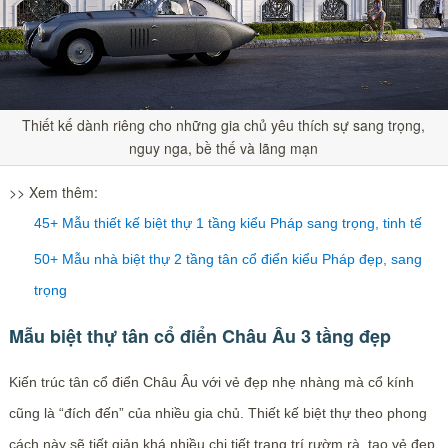
Thiết kế dành riêng cho những gia chủ yêu thích sự sang trọng,
nguy nga, bề thế và lãng mạn
>> Xem thêm:
45+ Mẫu thiết kế biệt thự 1 tầng kiểu Pháp sang trọng, tinh tế
50+ Mẫu nhà biệt thự 2 tầng tân cổ điển kiểu Pháp đẹp, sang
trọng
Mẫu biệt thự tân cổ điển Châu Âu 3 tầng đẹp
Kiến trúc tân cổ điển Châu Âu với vẻ đẹp nhẹ nhàng mà cổ kính
cũng là “đích đến” của nhiều gia chủ. Thiết kế biệt thự theo phong
cách này sẽ tiết giản khá nhiều chi tiết trang trí rườm rà, tạo vẻ đẹp