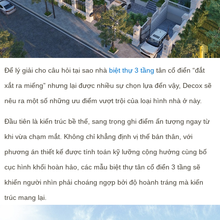
Để lý giải cho câu hỏi tại sao nhà
biệt thự 3 tầng
tân cổ điển “đắt
xắt ra miếng” nhưng lại được nhiều sự chọn lựa đến vậy, Decox sẽ
nêu ra một số những ưu điểm vượt trội của loại hình nhà ở này.
Đầu tiên là kiến trúc bề thế, sang trọng ghi điểm ấn tượng ngay từ
khi vừa chạm mắt. Không chỉ khẳng định vị thế bản thân, với
phương án thiết kế được tính toán kỹ lưỡng cộng hưởng cùng bố
cục hình khối hoàn hảo, các mẫu biệt thự tân cổ điển 3 tầng sẽ
khiến người nhìn phải choáng ngợp bởi độ hoành tráng mà kiến
trúc mang lại.