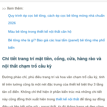
>> Xem thêm:
Quy trình ép cọc bê tông, cách ép cọc bê tông móng nhà chuẩn
2026
Màu bê tông trong thiết kế nội thất căn hộ
Bê tông nhẹ là gì? Báo giá các loại tấm (panel) bê tông nhẹ phổ
biến
Chi tiết trang trí mặt tiền, cổng, cửa, hàng rào và
nội thất chạm trổ cầu kỳ
Đường phào chỉ, phù điêu trang trí và hoa văn chạm trổ cầu kỳ, tinh
tế trên tường cũng là một nét đặc trưng của thiết kế biệt thự 3 tầng
tân cổ điển. Không chỉ thể hiện ở phần kiến trúc mà những chi tiết
này cũng đồng thời xuất hiện trong
thiết kế nội thất
để tăng sự đồng
điệu và liên kết giữa nội - ngoại thất, từ đó thăng hạng vẻ đẹp công