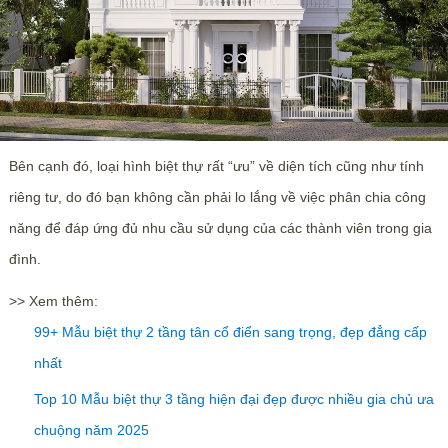
Bên cạnh đó, loại hình biệt thự rất “ưu” về diện tích cũng như tính
riêng tư, do đó bạn không cần phải lo lắng về việc phân chia công
năng để đáp ứng đủ nhu cầu sử dụng của các thành viên trong gia
đình.
>> Xem thêm:
99+ Mẫu biệt thự 2 tầng tân cổ điển sang trọng, đẹp đẳng cấp
nhất
Top 10 Mẫu biệt thự 3 tầng hiện đại đẹp được nhiều gia chủ ưa
chuộng năm 2025