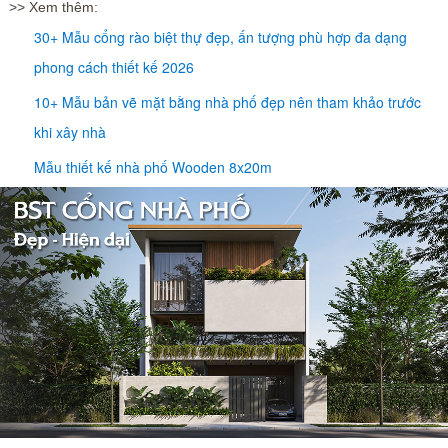
>> Xem thêm:
30+ Mẫu cổng rào biệt thự đẹp, ấn tượng phù hợp đa dạng
phong cách thiết kế 2026
10+ Mẫu bản vẽ mặt bằng nhà phố đẹp nên tham khảo trước
khi xây nhà
Mẫu thiết kế nhà phố Wooden 8x20m