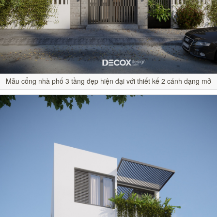
Mẫu cổng nhà phố 3 tầng đẹp hiện đại với thiết kế 2 cánh dạng mở