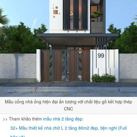
Mẫu cổng nhà ống hiện đại ấn tượng với chất liệu gỗ kết hợp thép
CNC
>> Tham khảo thêm
mẫu nhà 2 tầng đẹp
:
32+ Mẫu thiết kế nhà chữ L 2 tầng 80m2 đẹp, tiện nghi (Full