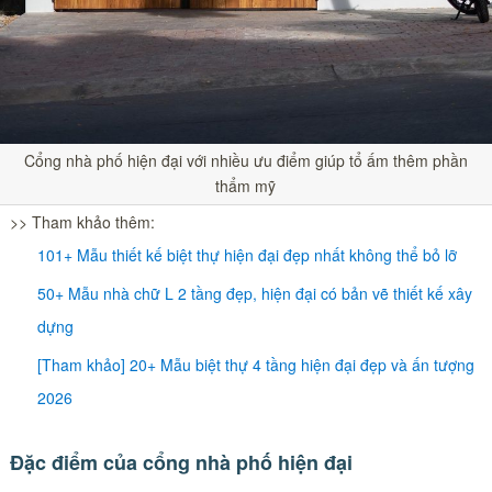
Cổng nhà phố hiện đại với nhiều ưu điểm giúp tổ ấm thêm phần
thẩm mỹ
>> Tham khảo thêm:
101+ Mẫu thiết kế biệt thự hiện đại đẹp nhất không thể bỏ lỡ
50+ Mẫu nhà chữ L 2 tầng đẹp, hiện đại có bản vẽ thiết kế xây
dựng
[Tham khảo] 20+ Mẫu biệt thự 4 tầng hiện đại đẹp và ấn tượng
2026
Đặc điểm của cổng nhà phố hiện đại