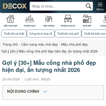
Menu
MẪU NHÀ ĐẸP
PHÒNG NGỦ
VĂN PHÒNG
PHÒNG KHÁCH
NHÀ BẾP
CẢNH
Thiết kế nội thất
Công trình thực tế
Thiết kế nhà phố
Thiết kế kiến trúc
Trang chủ
›
Cẩm nang mẫu nhà đẹp
›
Mẫu nhà phố đẹp
Gợi ý [30+] Mẫu cổng nhà phố đẹp hiện đại, ấn tượng nhất 2026
Gợi ý [30+] Mẫu cổng nhà phố đẹp
hiện đại, ấn tượng nhất 2026
20-04-2026
Lượt xem:
56525
NỘI DUNG CHÍNH