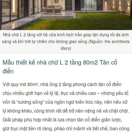
Nhà chữ L 2 tầng với hệ cửa kính kịch trần giúp tận dụng tối đa ánh
sáng và khí trời tự nhiên cho không gian sống (Nguồn: the architects
diary)
Mẫu thiết kế nhà chữ L 2 tầng 80m2 Tân cổ
điển
Với quy mô 80m², nhà ống 2 tầng phong cách tân cổ điển
chịu nhiều giới hạn về tỷ lệ, trục và chiều cao – những yếu tố
vốn là “xương sống” của ngôn ngữ kiến trúc này, nên nếu xử
lý không khéo, công trình rất dễ trở nên nặng nề và chật chội.
Giải pháp phù hợp nhất là lựa chọn tân cổ điển giản lược,
giữ trục mặt tiền rõ ràng, phào chỉ mảnh và tiết chế, ban công