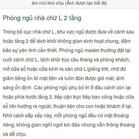
ám mùi khó chịu (Ảnh được tạo bởi AI)
Phòng ngủ nhà chữ L 2 tầng
Trong bố cục nhà chữ L, khu vực ngủ được đưa về cánh sau
hoặc tầng 2 để tách khỏi không gian sinh hoạt chung, đảm
bảo sự yên tĩnh cần thiết. Phòng ngủ master thường đặt tại
cuối cánh chữ L, lệch khỏi trục cầu thang và phòng khách,
mở cửa sổ hoặc cửa kính ra sân chữ L/giếng trời, nhờ đó
giảm tiếng ồn từ mặt tiền và luôn đón được gió mát, ánh
sáng ổn định. Các phòng ngủ phụ bố trí ở đầu cánh còn lại
hoặc phía trước tầng 2, tiếp cận trực tiếp ban công hoặc cửa
sổ lớn hướng ra ngoài, thuận tiện cho con hoặc khách ở lại.
Nhờ cách sắp xếp này, mỗi phòng ngủ đều có mặt thoáng
riêng, không gian nghỉ ngơi kín đáo nhưng vẫn thông thoáng
và dễ chịu.