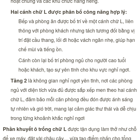
hoạt chung và các khu chức năng riêng.
Hai cánh chữ L được phân bổ công năng hợp lý:
Bếp và phòng ăn được bố trí về một cánh chữ L, liên
thông với phòng khách nhưng tách tương đối bằng vị
trí đặt cầu thang, lối đi hoặc vách ngăn nhẹ, giúp hạn
chế mùi và tiếng ồn.
Cánh còn lại bố trí phòng ngủ cho người cao tuổi
hoặc khách, tạo sự yên tĩnh cho khu vực nghỉ ngơi.
Tầng 2
là không gian nghỉ ngơi yên tĩnh, nơi các phòng
ngủ với diện tích vừa đủ được sắp xếp men theo hai cánh
chữ L, đảm bảo mỗi căn phòng đều đón được ánh sáng
tự nhiên và gió trời, mang lại cảm giác thư thái và dễ chịu
trong từng khoảnh khắc nghỉ ngơi
Phần khuyết ô trống chữ L
được tận dụng làm thở như chỗ
để xe máy, đặt vài chậu cây,... vừa tạo điểm nhấn cho tổng