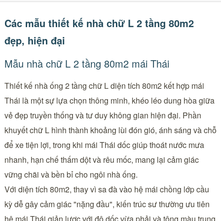
Các mẫu thiết kế nhà chữ L 2 tầng 80m2
đẹp, hiện đại
Mẫu nhà chữ L 2 tầng 80m2 mái Thái
Thiết kế nhà ống 2 tầng chữ L diện tích 80m2 kết hợp mái
Thái là một sự lựa chọn thông minh, khéo léo dung hòa giữa
vẻ đẹp truyền thống và tư duy không gian hiện đại. Phần
khuyết chữ L hình thành khoảng lùi đón gió, ánh sáng và chỗ
để xe tiện lợi, trong khi mái Thái dốc giúp thoát nước mưa
nhanh, hạn chế thấm dột và rêu mốc, mang lại cảm giác
vững chãi và bền bỉ cho ngôi nhà ống.
Với diện tích 80m2, thay vì sa đà vào hệ mái chồng lớp cầu
kỳ dễ gây cảm giác "nặng đầu", kiến trúc sư thường ưu tiên
hệ mái Thái giản lược với độ dốc vừa phải và tông màu trung