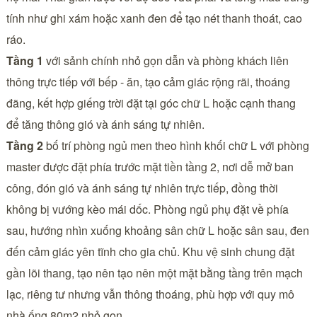
tính như ghi xám hoặc xanh đen để tạo nét thanh thoát, cao
ráo.
Tầng 1
với sảnh chính nhỏ gọn dẫn và phòng khách liên
thông trực tiếp với bếp - ăn, tạo cảm giác rộng rãi, thoáng
đãng, kết hợp giếng trời đặt tại góc chữ L hoặc cạnh thang
để tăng thông gió và ánh sáng tự nhiên.
Tầng 2
bố trí phòng ngủ men theo hình khối chữ L với phòng
master được đặt phía trước mặt tiền tầng 2, nơi dễ mở ban
công, đón gió và ánh sáng tự nhiên trực tiếp, đồng thời
không bị vướng kèo mái dốc. Phòng ngủ phụ đặt về phía
sau, hướng nhìn xuống khoảng sân chữ L hoặc sân sau, đen
đến cảm giác yên tĩnh cho gia chủ. Khu vệ sinh chung đặt
gần lõi thang, tạo nên tạo nên một mặt bằng tầng trên mạch
lạc, riêng tư nhưng vẫn thông thoáng, phù hợp với quy mô
nhà ống 80m2 nhỏ gọn.