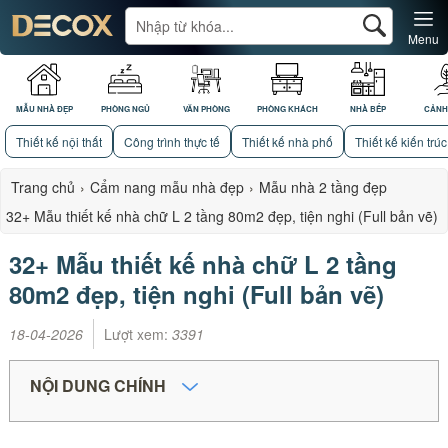
Menu
MẪU NHÀ ĐẸP
PHÒNG NGỦ
VĂN PHÒNG
PHÒNG KHÁCH
NHÀ BẾP
CẢNH
Thiết kế nội thất
Công trình thực tế
Thiết kế nhà phố
Thiết kế kiến trúc
Trang chủ
›
Cẩm nang mẫu nhà đẹp
›
Mẫu nhà 2 tầng đẹp
32+ Mẫu thiết kế nhà chữ L 2 tầng 80m2 đẹp, tiện nghi (Full bản vẽ)
32+ Mẫu thiết kế nhà chữ L 2 tầng
80m2 đẹp, tiện nghi (Full bản vẽ)
18-04-2026
Lượt xem:
3391
NỘI DUNG CHÍNH