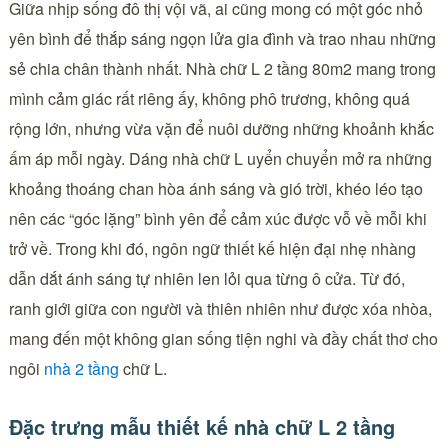
Giữa nhịp sống đô thị vội vã, ai cũng mong có một góc nhỏ
yên bình để thắp sáng ngọn lửa gia đình và trao nhau những
sẻ chia chân thành nhất. Nhà chữ L 2 tầng 80m2 mang trong
mình cảm giác rất riêng ấy, không phô trương, không quá
rộng lớn, nhưng vừa vặn để nuôi dưỡng những khoảnh khắc
ấm áp mỗi ngày. Dáng nhà chữ L uyển chuyển mở ra những
khoảng thoáng chan hòa ánh sáng và gió trời, khéo léo tạo
nên các “góc lặng” bình yên để cảm xúc được vỗ về mỗi khi
trở về. Trong khi đó, ngôn ngữ thiết kế hiện đại nhẹ nhàng
dẫn dắt ánh sáng tự nhiên len lỏi qua từng ô cửa. Từ đó,
ranh giới giữa con người và thiên nhiên như được xóa nhòa,
mang đến một không gian sống tiện nghi và đầy chất thơ cho
ngôi
nhà 2 tầng
chữ L.
Đặc trưng mẫu thiết kế nhà chữ L 2 tầng