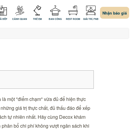
Nhận báo giá
À BẾP
CẢNH QUAN
TRẺ EM
BAN CÔNG
REST ROOM
GIẢI TRÍ, FNB
à là một "điểm chạm" vừa đủ để hiện thực
những giá trị thực chất, đủ thấu đáo để xếp
 cách tự nhiên nhất. Hãy cùng Decox khám
n phân bổ chi phí không vượt ngân sách khi