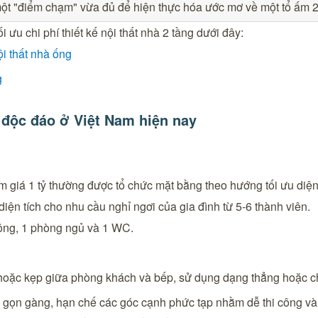
một "điểm chạm" vừa đủ để hiện thực hóa ước mơ về một tổ ấm 2
ưu chi phí thiết kế nội thất nhà 2 tầng dưới đây:
ội thất nhà ống
g
, độc đáo ở Việt Nam hiện nay
m giá 1 tỷ thường được tổ chức mặt bằng theo hướng tối ưu diện
 diện tích cho nhu cầu nghỉ ngơi của gia đình từ 5-6 thành viên.
hông, 1 phòng ngủ và 1 WC.
 hoặc kẹp giữa phòng khách và bếp, sử dụng dạng thẳng hoặc c
kế gọn gàng, hạn chế các góc cạnh phức tạp nhằm dễ thi công và 