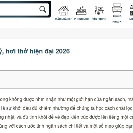
PHÒNG
MẪU NHÀ ĐẸP
PHÒNG NGỦ
VĂN PHÒNG
NH
KHÁCH
ỷ, hơi thở hiện đại 2026
ỷ đồng không được nhìn nhận như một giới hạn của ngân sách, m
 là sự khởi đầu đủ khiêm nhường để chúng ta học cách chắt lọc 
 nhật, và đủ tinh khôi để vẻ đẹp kiến trúc được lên tiếng một
cùng với cách ước tính ngân sách chi tiết và một số mẹo giúp bạ