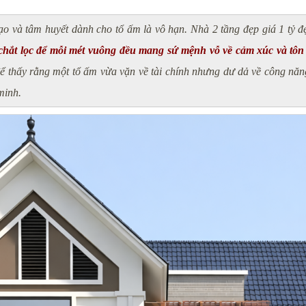
ạo và tâm huyết dành cho tổ ấm là vô hạn. Nhà 2 tầng đẹp giá 1 tỷ 
 chắt lọc để mỗi mét vuông
đều mang sứ mệnh vỗ về cảm xúc và tôn 
, để thấy rằng một tổ ấm vừa vặn về tài chính nhưng dư dả về công nă
minh.