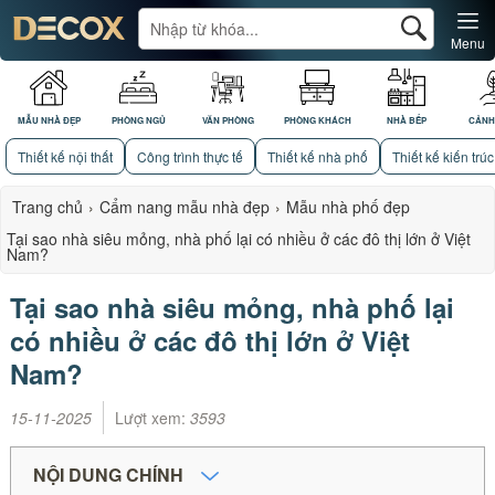
Menu
MẪU NHÀ ĐẸP
PHÒNG NGỦ
VĂN PHÒNG
PHÒNG KHÁCH
NHÀ BẾP
CẢNH
Thiết kế nội thất
Công trình thực tế
Thiết kế nhà phố
Thiết kế kiến trúc
Trang chủ
›
Cẩm nang mẫu nhà đẹp
›
Mẫu nhà phố đẹp
Tại sao nhà siêu mỏng, nhà phố lại có nhiều ở các đô thị lớn ở Việt
Nam?
Tại sao nhà siêu mỏng, nhà phố lại
có nhiều ở các đô thị lớn ở Việt
Nam?
15-11-2025
Lượt xem:
3593
NỘI DUNG CHÍNH