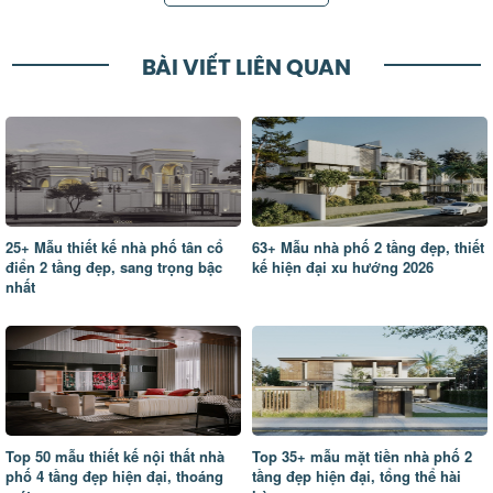
BÀI VIẾT LIÊN QUAN
25+ Mẫu thiết kế nhà phố tân cổ
63+ Mẫu nhà phố 2 tầng đẹp, thiết
điển 2 tầng đẹp, sang trọng bậc
kế hiện đại xu hướng 2026
nhất
Top 50 mẫu thiết kế nội thất nhà
Top 35+ mẫu mặt tiền nhà phố 2
phố 4 tầng đẹp hiện đại, thoáng
tầng đẹp hiện đại, tổng thể hài