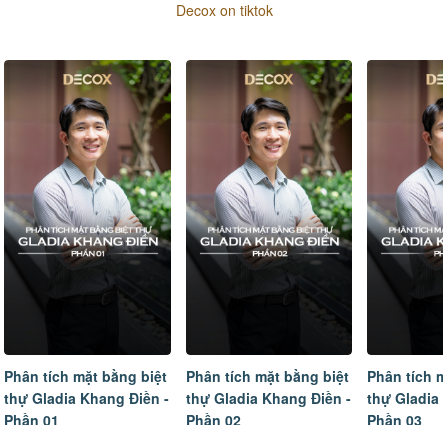
Decox on tiktok
Phân tích mặt bằng biệt
Phân tích mặt bằng biệt
Tâm sự của
thự Gladia Khang Điền -
thự Gladia Khang Điền -
ngôi nhà m
Phần 02
Phần 03
hoàn thiện