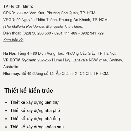
TP Hồ Chí Minh:
GPKD: 728 Võ Văn Kiệt, Phường Chợ Quán, TP. HCM.
VPGD: 20 Nguyễn Thiện Thành, Phường An Khánh, TP. HCM.
(The Galleria Residence, Metropole Thủ Thiêm)
Điện thoại: (028) 36 200 560 - 0901 411 489 - 0902 341 729
Xem bản đồ
Hà Nội:
Tầng 4 - 86 Dịch Vọng Hậu, Phường Cầu Giấy, TP Hà Nội.
VP ĐDTM Sydney:
252-256 Hume Hwy, Lansvale NSW 2166, Sydney,
Australia.
Nhà má​y:
Số 49 đường số 12, Ấp Chánh, X. Củ Chi, TP HCM.
Thiết kế kiến trúc
Thiết kế xây dựng biệt thự
Thiết kế xây dựng nhà phố
Thiết kế xây dựng nhà ống
Thiết kế xây dựng khách sạn