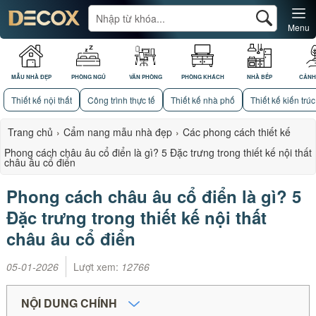
Menu
MẪU NHÀ ĐẸP
PHÒNG NGỦ
VĂN PHÒNG
PHÒNG KHÁCH
NHÀ BẾP
CẢNH
Thiết kế nội thất
Công trình thực tế
Thiết kế nhà phố
Thiết kế kiến trúc
Trang chủ
›
Cẩm nang mẫu nhà đẹp
›
Các phong cách thiết kế
Phong cách châu âu cổ điển là gì? 5 Đặc trưng trong thiết kế nội thất
châu âu cổ điển
Phong cách châu âu cổ điển là gì? 5
Đặc trưng trong thiết kế nội thất
châu âu cổ điển
05-01-2026
Lượt xem:
12766
NỘI DUNG CHÍNH