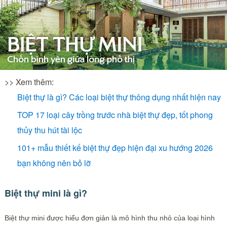
>> Xem thêm:
Biệt thự là gì? Các loại biệt thự thông dụng nhất hiện nay
TOP 17 loại cây trồng trước nhà biệt thự đẹp, tốt phong
thủy thu hút tài lộc
101+ mẫu thiết kế biệt thự đẹp hiện đại xu hướng 2026
bạn không nên bỏ lỡ
Biệt thự mini là gì?
Biệt thự mini được hiểu đơn giản là mô hình thu nhỏ của loại hình