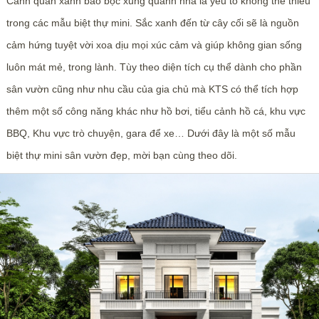
Cảnh quan xanh bao bọc xung quanh nhà là yếu tố không thể thiếu
trong các mẫu biệt thự mini. Sắc xanh đến từ cây cối sẽ là nguồn
cảm hứng tuyệt vời xoa dịu mọi xúc cảm và giúp không gian sống
luôn mát mẻ, trong lành. Tùy theo diện tích cụ thể dành cho phần
sân vườn cũng như nhu cầu của gia chủ mà KTS có thể tích hợp
thêm một số công năng khác như hồ bơi, tiểu cảnh hồ cá, khu vực
BBQ, Khu vực trò chuyện, gara để xe… Dưới đây là một số mẫu
biệt thự mini sân vườn đẹp, mời bạn cùng theo dõi.