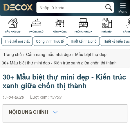
Menu
MẪU NHÀ ĐẸP
PHÒNG NGỦ
VĂN PHÒNG
PHÒNG KHÁCH
NHÀ BẾP
CẢNH
Thiết kế nội thất
Công trình thực tế
Thiết kế nhà phố
Thiết kế kiến trúc
Trang chủ
›
Cẩm nang mẫu nhà đẹp
›
Mẫu biệt thự đẹp
30+ Mẫu biệt thự mini đẹp - Kiến trúc xanh giữa chốn thị thành
30+ Mẫu biệt thự mini đẹp - Kiến trúc
xanh giữa chốn thị thành
17-04-2026
Lượt xem:
13739
NỘI DUNG CHÍNH