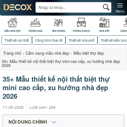
Menu
MẪU NHÀ ĐẸP
PHÒNG NGỦ
VĂN PHÒNG
PHÒNG KHÁCH
NHÀ BẾP
CẢNH
Thiết kế nội thất
Công trình thực tế
Thiết kế nhà phố
Thiết kế kiến trúc
Trang chủ
›
Cẩm nang mẫu nhà đẹp
›
Mẫu biệt thự đẹp
35+ Mẫu thiết kế nội thất biệt thự mini cao cấp, xu hướng nhà đẹp
2026
35+ Mẫu thiết kế nội thất biệt thự
mini cao cấp, xu hướng nhà đẹp
2026
11-05-2026
Lượt xem:
294
NỘI DUNG CHÍNH