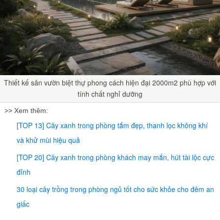
Thiết kế sân vườn biệt thự phong cách hiện đại 2000m2 phù hợp với
tính chất nghỉ dưỡng
>> Xem thêm:
[TOP 13] Cây xanh trong phòng tắm đẹp, thanh lọc không khí
và khử mùi hiệu quả
[TOP 20] Cây xanh trong phòng khách may mắn, hút tài lộc cực
đỉnh
30 loại cây trồng trong phòng ngủ tốt cho sức khỏe cho đêm an
giấc