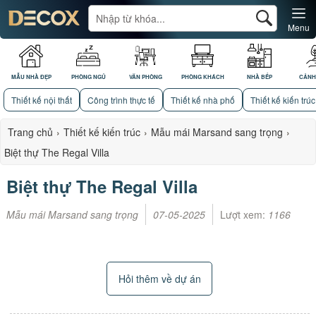
Menu
MẪU NHÀ ĐẸP
PHÒNG NGỦ
VĂN PHÒNG
PHÒNG KHÁCH
NHÀ BẾP
CẢNH
Thiết kế nội thất
Công trình thực tế
Thiết kế nhà phố
Thiết kế kiến trúc
Trang chủ
›
Thiết kế kiến trúc
›
Mẫu mái Marsand sang trọng
›
Biệt thự The Regal Villa
Biệt thự The Regal Villa
Mẫu mái Marsand sang trọng
07-05-2025
Lượt xem:
1166
Hỏi thêm về dự án