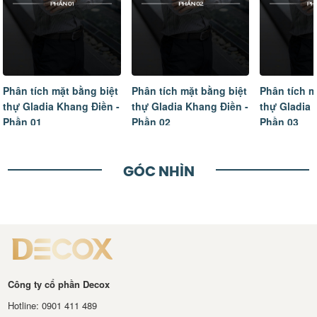
Phân tích mặt bằng biệt
Phân tích mặt bằng biệt
Phân tích m
thự Gladia Khang Điền -
thự Gladia Khang Điền -
thự Gladia 
Phần 01
Phần 02
Phần 03
GÓC NHÌN
Công ty cổ phần Decox
Hotline: 0901 411 489