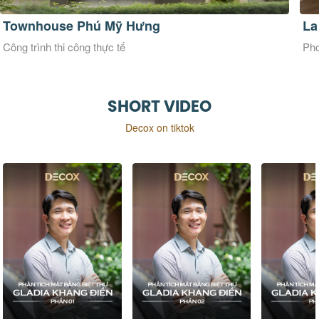
La Maison Douce
Ve
Phong cách thiết kế Đương đại
Pho
SHORT VIDEO
Decox on tiktok