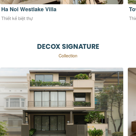
Townhouse Phú Mỹ Hưng
Ki
Thiết kế biệt thự
Thi
DECOX SIGNATURE
Collection