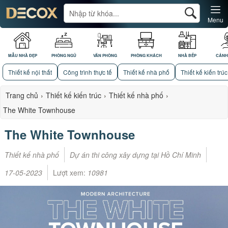
Menu
MẪU NHÀ ĐẸP
PHÒNG NGỦ
VĂN PHÒNG
PHÒNG KHÁCH
NHÀ BẾP
CẢNH
Thiết kế nội thất
Công trình thực tế
Thiết kế nhà phố
Thiết kế kiến trúc
Trang chủ
›
Thiết kế kiến trúc
›
Thiết kế nhà phố
›
The White Townhouse
The White Townhouse
Thiết kế nhà phố
Dự án thi công xây dựng tại Hồ Chí Minh
17-05-2023
Lượt xem:
10981