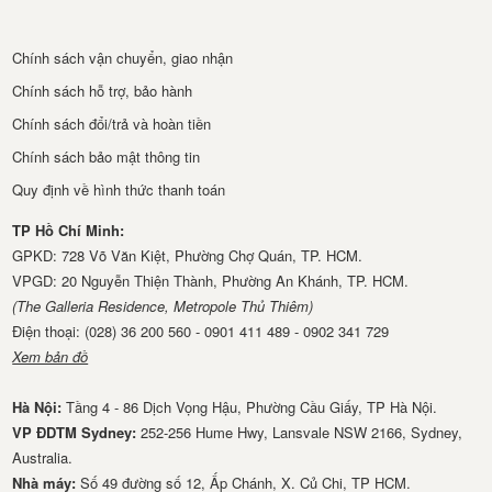
Chính sách vận chuyển, giao nhận
Chính sách hỗ trợ, bảo hành
Chính sách đổi/trả và hoàn tiền
Chính sách bảo mật thông tin
Quy định về hình thức thanh toán
TP Hồ Chí Minh:
GPKD: 728 Võ Văn Kiệt, Phường Chợ Quán, TP. HCM.
VPGD: 20 Nguyễn Thiện Thành, Phường An Khánh, TP. HCM.
(The Galleria Residence, Metropole Thủ Thiêm)
Điện thoại: (028) 36 200 560 - 0901 411 489 - 0902 341 729
Xem bản đồ
Hà Nội:
Tầng 4 - 86 Dịch Vọng Hậu, Phường Cầu Giấy, TP Hà Nội.
VP ĐDTM Sydney:
252-256 Hume Hwy, Lansvale NSW 2166, Sydney,
Australia.
Nhà má​y:
Số 49 đường số 12, Ấp Chánh, X. Củ Chi, TP HCM.