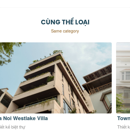
CÙNG THỂ LOẠI
Same category
Townhouse Phú Mỹ Hưng
Ki
Thiết kế biệt thự
Thi