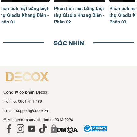
Phân tích mặt bằng biệt
Phân tích mặt bằng biệt
Tâm sự của
thự Gladia Khang Điền -
thự Gladia Khang Điền -
ngôi nhà m
Phần 02
Phần 03
hoàn thiện
GÓC NHÌN
Công ty cổ phần Decox
Hotline: 0901 411 489
Email: support@decox.vn
© All rights reserved. Decox 2013-2026