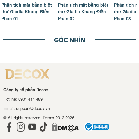
Phân tích mặt bằng biệt
Phân tích mặt bằng biệt
Phân tích m
thự Gladia Khang Điền -
thự Gladia Khang Điền -
thự Gladia 
Phần 01
Phần 02
Phần 03
GÓC NHÌN
Công ty cổ phần Decox
Hotline: 0901 411 489
Email: support@decox.vn
© All rights reserved. Decox 2013-2026