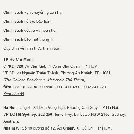
Chính sách vận chuyển, giao nhận
Chính sách hỗ trợ, bảo hành
Chính sách đổi/trả và hoàn tiền
Chính sách bảo mật thông tin
Quy định về hình thức thanh toán
TP Hồ Chí Minh:
GPKD: 728 Võ Văn Kiệt, Phường Chợ Quán, TP. HCM.
VPGD: 20 Nguyễn Thiện Thành, Phường An Khánh, TP. HCM.
(The Galleria Residence, Metropole Thủ Thiêm)
Điện thoại: (028) 36 200 560 - 0901 411 489 - 0902 341 729
Xem bản đồ
Hà Nội:
Tầng 4 - 86 Dịch Vọng Hậu, Phường Cầu Giấy, TP Hà Nội.
VP ĐDTM Sydney:
252-256 Hume Hwy, Lansvale NSW 2166, Sydney,
Australia.
Nhà má​y:
Số 49 đường số 12, Ấp Chánh, X. Củ Chi, TP HCM.