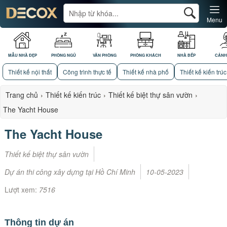
Menu
MẪU NHÀ ĐẸP
PHÒNG NGỦ
VĂN PHÒNG
PHÒNG KHÁCH
NHÀ BẾP
CẢNH
Thiết kế nội thất
Công trình thực tế
Thiết kế nhà phố
Thiết kế kiến trúc
Trang chủ
›
Thiết kế kiến trúc
›
Thiết kế biệt thự sân vườn
›
The Yacht House
The Yacht House
Thiết kế biệt thự sân vườn
Dự án thi công xây dựng tại Hồ Chí Minh
10-05-2023
Lượt xem:
7516
Thông tin dự án