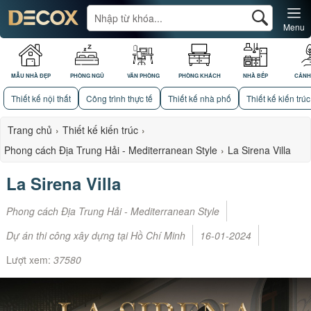
Menu
MẪU NHÀ ĐẸP
PHÒNG NGỦ
VĂN PHÒNG
PHÒNG KHÁCH
NHÀ BẾP
CẢNH
Thiết kế nội thất
Công trình thực tế
Thiết kế nhà phố
Thiết kế kiến trúc
Trang chủ
›
Thiết kế kiến trúc
›
Phong cách Địa Trung Hải - Mediterranean Style
›
La Sirena Villa
La Sirena Villa
Phong cách Địa Trung Hải - Mediterranean Style
Dự án thi công xây dựng tại Hồ Chí Minh
16-01-2024
Lượt xem:
37580