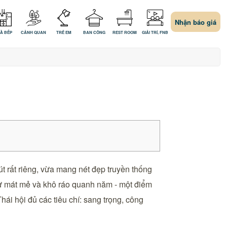
Nhận báo giá
À BẾP
CẢNH QUAN
TRẺ EM
BAN CÔNG
REST ROOM
GIẢI TRÍ, FNB
t rất riêng, vừa mang nét đẹp truyền thống
 sự mát mẻ và khô ráo quanh năm - một điểm
hái hội đủ các tiêu chí: sang trọng, công