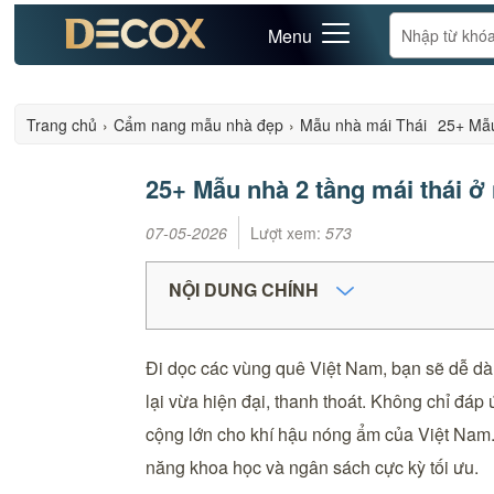
Menu
Trang chủ
›
Cẩm nang mẫu nhà đẹp
›
Mẫu nhà mái Thái
25+ Mẫu
25+ Mẫu nhà 2 tầng mái thái ở 
07-05-2026
Lượt xem:
573
NỘI DUNG CHÍNH
Đi dọc các vùng quê Việt Nam, bạn sẽ dễ dàn
lại vừa hiện đại, thanh thoát. Không chỉ đá
cộng lớn cho khí hậu nóng ẩm của Việt Na
năng khoa học và ngân sách cực kỳ tối ưu.