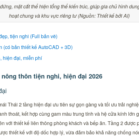
ứng, mặt cắt thể hiện tổng thể kiến trúc, giúp gia chủ hình dun
hoạt chung và khu vực riêng tư (Nguồn: Thiết kế bởi AI)
ẹp, tiện nghi (Full bản vẽ)
n (có bản thiết kế AutoCAD + 3D)
 hiện đại, miễn phí
 nông thôn tiện nghi, hiện đại 2026
đại
 mái Thái 2 tầng hiện đại ưu tiên sự gọn gàng và tối ưu trải nghiệ
thanh thoát, kết hợp cùng gam màu trung tính và hệ cửa kính lớn 
iên với thiết kế liên thông phòng khách và bếp ăn. Tầng 2 được 
được thiết kế với độ dốc hợp lý, vừa đảm bảo khả năng chống nó