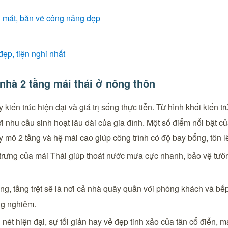
g mát, bản vẽ công năng đẹp
ẹp, tiện nghi nhất
 nhà 2 tầng mái thái ở nông thôn
y kiến trúc hiện đại và giá trị sống thực tiễn. Từ hình khối kiế
i nhu cầu sinh hoạt lâu dài của gia đình. Một số điểm nổi bật củ
uy mô 2 tầng và hệ mái cao giúp công trình có độ bay bổng, tôn
 trưng của mái Thái giúp thoát nước mưa cực nhanh, bảo vệ tư
, tầng trệt sẽ là nơi cả nhà quây quần với phòng khách và bếp 
ng nghiêm.
ét hiện đại, sự tối giản hay vẻ đẹp tinh xảo của tân cổ điển, m