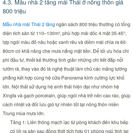
4.3. Mẫu nhà 2 tầng mái Thái ở nông thôn giá
800 triệu
Mẫu nhà mái Thái 2 tầng
ngân sách 800 triệu thường có tổng
diện tích sàn từ 110–130m², phù hợp mái dốc 4 mặt 35-45°,
lợp ngói màu đỏ nâu hoặc xanh rêu và diềm mái chìa ra 60-
80cm có khả năng che mưa nắng mặt tiền. Để tối ưu hóa chi
phí đầu tư, thiết kế thường tinh giản những chi tiết đắp nổi
rườm rà, thay vào đó là nghệ thuật làm chủ các mảng tường
phẳng kết hợp cùng hệ cửa Panorama kính cường lực khổ
lớn. Nội thất sử dụng hệ sinh thái hiện đại như nhôm hệ
Xingfa và gạch porcelain, giúp ngôi nhà trở nên cao ráo, giúp
cách nhiệt và đối lưu gió tự nhiên tốt tại nông thôn miền
Trung mùa mưa lớn.
Tầng 1: Liên thông mạch lạc từ pòng khách đến khu bếp
có lối ra sân sau đồng thời tích hợp 01 phòng ngủ tĩnh tại