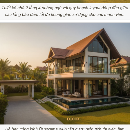
Thiết kế nhà 2 tầng 4 phòng ngủ với quy hoạch layout đồng đều giữa
các tầng bảo đảm tối ưu không gian sử dụng cho các thành viên.
Hệ ban công kính Panorama giúp “ăn gian” diện tích thị giác, làm