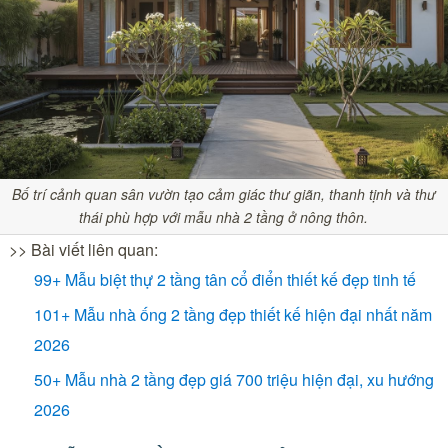
Bố trí cảnh quan sân vườn tạo cảm giác thư giãn, thanh tịnh và thư
thái phù hợp với mẫu nhà 2 tầng ở nông thôn.
>> Bài viết liên quan:
99+ Mẫu biệt thự 2 tầng tân cổ điển thiết kế đẹp tinh tế
101+ Mẫu nhà ống 2 tầng đẹp thiết kế hiện đại nhất năm
2026
50+ Mẫu nhà 2 tầng đẹp giá 700 triệu hiện đại, xu hướng
2026