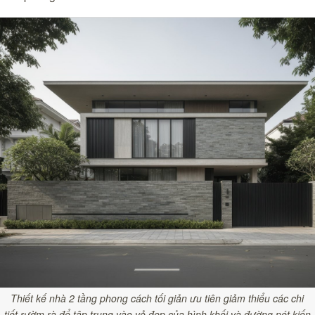
Thiết kế nhà 2 tầng phong cách tối giản ưu tiên giảm thiểu các chi
tiết rườm rà để tập trung vào vẻ đẹp của hình khối và đường nét kiến