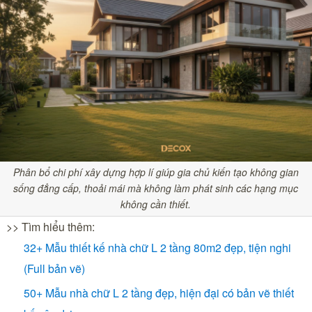
Phân bổ chi phí xây dựng hợp lí giúp gia chủ kiến tạo không gian
sống đẳng cấp, thoải mái mà không làm phát sinh các hạng mục
không cần thiết.
>> Tìm hiểu thêm:
32+ Mẫu thiết kế nhà chữ L 2 tầng 80m2 đẹp, tiện nghi
(Full bản vẽ)
50+ Mẫu nhà chữ L 2 tầng đẹp, hiện đại có bản vẽ thiết