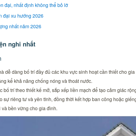
n đại, nhất định không thể bỏ lỡ
ện đại xu hướng 2026
ượng nhất năm 2026
ện nghi nhất
m
hà dễ dàng bố trí đầy đủ các khu vực sinh hoạt cần thiết cho gi
đáng kể khả năng chống nóng và thoát nước.
bố trí theo thiết kế mở, sắp xếp liền mạch để tạo cảm giác rộng 
sự riêng tư và yên tĩnh, đồng thời kết hợp ban công hoặc giếng t
i và bền vững cho gia đình.