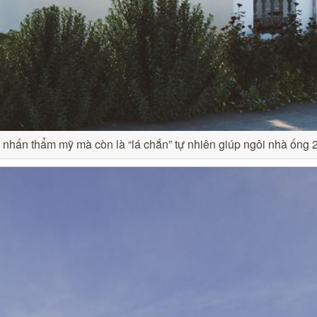
nhấn thẩm mỹ mà còn là “lá chắn” tự nhiên giúp ngôi nhà ống