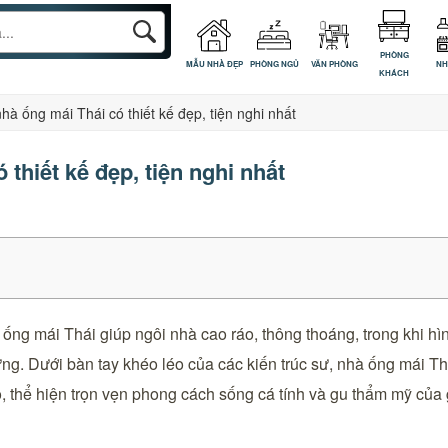
PHÒNG
MẪU NHÀ ĐẸP
PHÒNG NGỦ
VĂN PHÒNG
NH
KHÁCH
à ống mái Thái có thiết kế đẹp, tiện nghi nhất
thiết kế đẹp, tiện nghi nhất
à ống mái Thái giúp ngôi nhà cao ráo, thông thoáng, trong khi h
dựng. Dưới bàn tay khéo léo của các kiến trúc sư, nhà ống mái 
, thể hiện trọn vẹn phong cách sống cá tính và gu thẩm mỹ của 