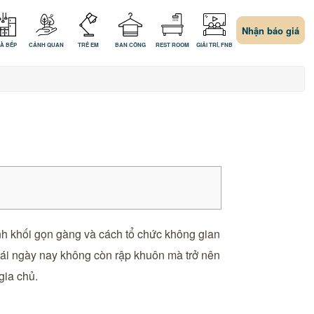
Nhận báo giá
À BẾP
CẢNH QUAN
TRẺ EM
BAN CÔNG
REST ROOM
GIẢI TRÍ, FNB
ình khối gọn gàng và cách tổ chức không gian
Thái ngày nay không còn rập khuôn mà trở nên
gia chủ.