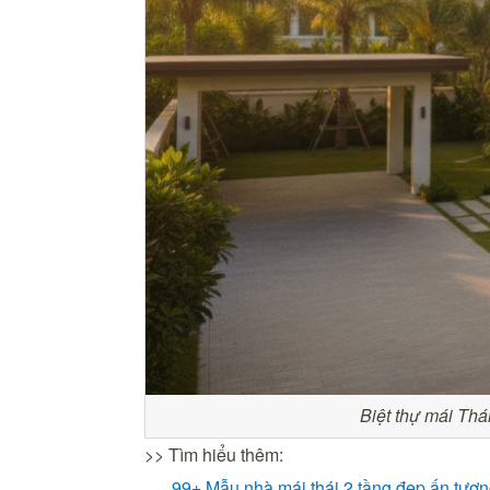
Biệt thự mái Thái
>> Tìm hiểu thêm:
99+ Mẫu nhà mái thái 2 tầng đẹp ấn tượn