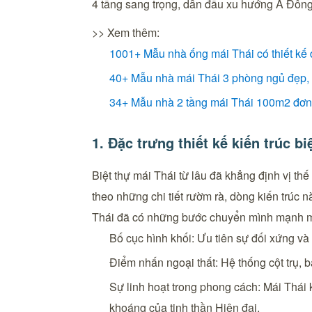
4 tầng sang trọng, dẫn đầu xu hướng Á Đông
>> Xem thêm:
1001+ Mẫu nhà ống mái Thái có thiết kế đ
40+ Mẫu nhà mái Thái 3 phòng ngủ đẹp, h
34+ Mẫu nhà 2 tầng mái Thái 100m2 đơn 
1. Đặc trưng thiết kế kiến trúc bi
Biệt thự mái Thái từ lâu đã khẳng định vị thế
theo những chi tiết rườm rà, dòng kiến trúc 
Thái đã có những bước chuyển mình mạnh mẽ v
Bố cục hình khối: Ưu tiên sự đối xứng và
Điểm nhấn ngoại thất: Hệ thống cột trụ, 
Sự linh hoạt trong phong cách: Mái Thái
khoáng của tinh thần Hiện đại.