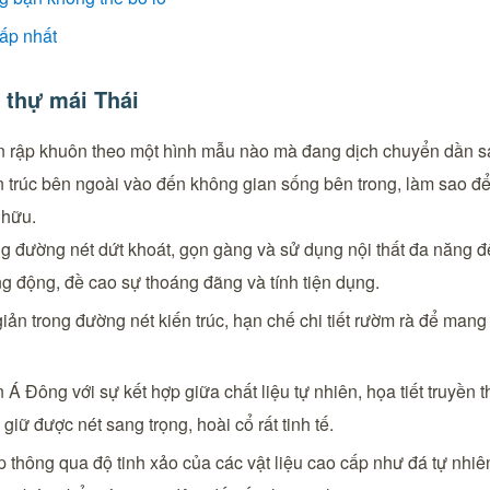
ấp nhất
t thự mái Thái
còn rập khuôn theo một hình mẫu nào mà đang dịch chuyển dần 
ến trúc bên ngoài vào đến không gian sống bên trong, làm sao để
 hữu.
g đường nét dứt khoát, gọn gàng và sử dụng nội thất đa năng đ
g động, đề cao sự thoáng đãng và tính tiện dụng.
iản trong đường nét kiến trúc, hạn chế chi tiết rườm rà để man
 Đông với sự kết hợp giữa chất liệu tự nhiên, họa tiết truyền
iữ được nét sang trọng, hoài cổ rất tinh tế.
thông qua độ tinh xảo của các vật liệu cao cấp như đá tự nhi