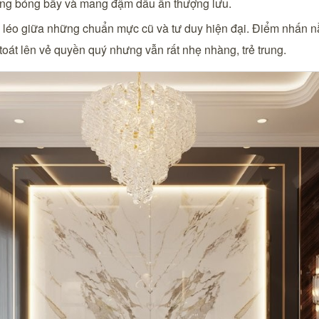
sống bóng bẩy và mang đậm dấu ấn thượng lưu.
o léo giữa những chuẩn mực cũ và tư duy hiện đại. Điểm nhấn 
oát lên vẻ quyền quý nhưng vẫn rất nhẹ nhàng, trẻ trung.