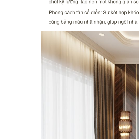
chút kỹ lưỡng, tạo nên một không gian 
Phong cách tân cổ điển: Sự kết hợp khé
cùng bảng màu nhã nhặn, giúp ngôi nhà t