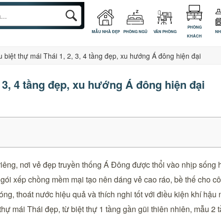
PHÒNG
MẪU NHÀ ĐẸP
PHÒNG NGỦ
VĂN PHÒNG
NH
KHÁCH
 biệt thự mái Thái 1, 2, 3, 4 tầng đẹp, xu hướng Á đông hiện đại
, 3, 4 tầng đẹp, xu hướng Á đông hiện đại
 riêng, nơi vẻ đẹp truyền thống Á Đông được thổi vào nhịp sống
 ngói xếp chồng mềm mại tạo nên dáng vẻ cao ráo, bề thế cho cô
g, thoát nước hiệu quả và thích nghi tốt với điều kiện khí hậu n
mái Thái đẹp, từ biệt thự 1 tầng gần gũi thiên nhiên, mẫu 2 tầ