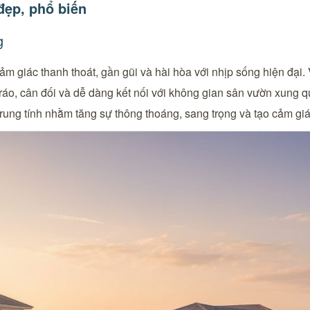
 đẹp, phổ biến
g
m giác thanh thoát, gần gũi và hài hòa với nhịp sống hiện đại. V
o ráo, cân đối và dễ dàng kết nối với không gian sân vườn xung
rung tính nhằm tăng sự thông thoáng, sang trọng và tạo cảm gi