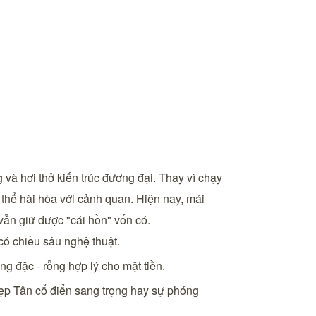
 và hơi thở kiến trúc đương đại. Thay vì chạy
g thể hài hòa với cảnh quan. Hiện nay, mái
ẫn giữ được "cái hồn" vốn có.
có chiều sâu nghệ thuật.
g đặc - rỗng hợp lý cho mặt tiền.
đẹp Tân cổ điển sang trọng hay sự phóng