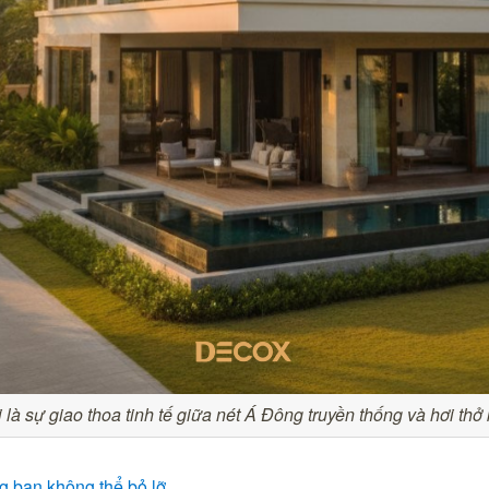
 là sự giao thoa tinh tế giữa nét Á Đông truyền thống và hơi thở 
g bạn không thể bỏ lỡ