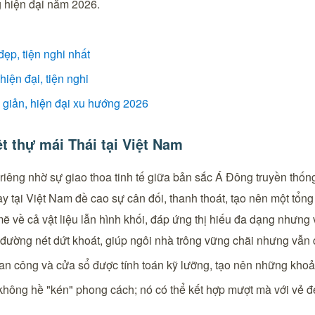
 hiện đại năm 2026.
ẹp, tiện nghi nhất
iện đại, tiện nghi
giản, hiện đại xu hướng 2026
ệt thự mái Thái tại Việt Nam
 riêng nhờ sự giao thoa tinh tế giữa bản sắc Á Đông truyền thống
này tại Việt Nam đề cao sự cân đối, thanh thoát, tạo nên một tổn
ề cả vật liệu lẫn hình khối, đáp ứng thị hiếu đa dạng nhưng v
 đường nét dứt khoát, giúp ngôi nhà trông vững chãi nhưng vẫn 
ban công và cửa sổ được tính toán kỹ lưỡng, tạo nên những khoản
 không hề "kén" phong cách; nó có thể kết hợp mượt mà với vẻ 