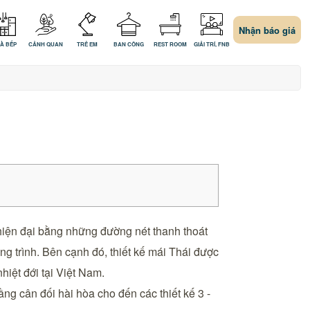
Nhận báo giá
À BẾP
CẢNH QUAN
TRẺ EM
BAN CÔNG
REST ROOM
GIẢI TRÍ, FNB
 hiện đại bằng những đường nét thanh thoát
ng trình. Bên cạnh đó, thiết kế mái Thái được
hiệt đới tại Việt Nam.
ng cân đối hài hòa cho đến các thiết kế 3 -