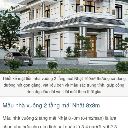
Thiết kế mặt tiền nhà vuông 2 tầng mái Nhật 100m² thường sử dụng
đường nét gọn gàng, vật liệu bền và màu sắc trung tính, giúp công
trình đẹp lâu dài và ít lỗi mốt theo thời gian
Mẫu nhà vuông 2 tầng mái Nhật 8x8m
Mẫu nhà vuông 2 tầng mái Nhật 8×8m (64m2/sàn) là lựa
chọn phù hợp cho gia đình hạt nhân từ 3-4 người, với 2-3