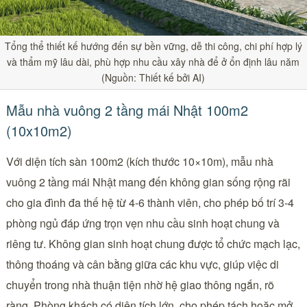
Tổng thể thiết kế hướng đến sự bền vững, dễ thi công, chi phí hợp lý
và thẩm mỹ lâu dài, phù hợp nhu cầu xây nhà để ở ổn định lâu năm
(Nguồn: Thiết kế bởi AI)
Mẫu nhà vuông 2 tầng mái Nhật 100m2
(10x10m2)
Với diện tích sàn 100m2 (kích thước 10×10m), mẫu nhà
vuông 2 tầng mái Nhật mang đến không gian sống rộng rãi
cho gia đình đa thế hệ từ 4-6 thành viên, cho phép bố trí 3-4
phòng ngủ đáp ứng trọn vẹn nhu cầu sinh hoạt chung và
riêng tư. Không gian sinh hoạt chung được tổ chức mạch lạc,
thông thoáng và cân bằng giữa các khu vực, giúp việc di
chuyển trong nhà thuận tiện nhờ hệ giao thông ngắn, rõ
ràng. Phòng khách có diện tích lớn, cho phép tách hoặc mở