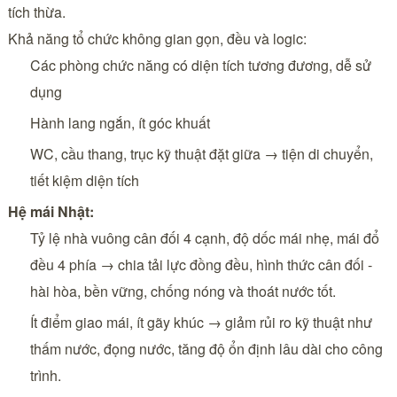
tích thừa.
Khả năng tổ chức không gian gọn, đều và logic:
Các phòng chức năng có diện tích tương đương, dễ sử
dụng
Hành lang ngắn, ít góc khuất
WC, cầu thang, trục kỹ thuật đặt giữa → tiện di chuyển,
tiết kiệm diện tích
Hệ mái Nhật:
Tỷ lệ nhà vuông cân đối 4 cạnh, độ dốc mái nhẹ, mái đổ
đều 4 phía → chia tải lực đồng đều, hình thức cân đối -
hài hòa, bền vững, chống nóng và thoát nước tốt.
Ít điểm giao mái, ít gãy khúc → giảm rủi ro kỹ thuật như
thấm nước, đọng nước, tăng độ ổn định lâu dài cho công
trình.