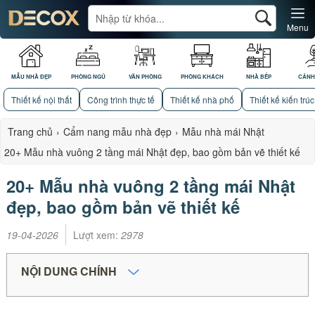
Menu
MẪU NHÀ ĐẸP
PHÒNG NGỦ
VĂN PHÒNG
PHÒNG KHÁCH
NHÀ BẾP
CẢNH
Thiết kế nội thất
Công trình thực tế
Thiết kế nhà phố
Thiết kế kiến trúc
Trang chủ
›
Cẩm nang mẫu nhà đẹp
›
Mẫu nhà mái Nhật
20+ Mẫu nhà vuông 2 tầng mái Nhật đẹp, bao gồm bản vẽ thiết kế
20+ Mẫu nhà vuông 2 tầng mái Nhật
đẹp, bao gồm bản vẽ thiết kế
19-04-2026
Lượt xem:
2978
NỘI DUNG CHÍNH