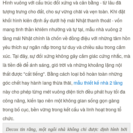
Hình vuông với cấu trúc đối xứng và cân bằng - từ lâu đã
tượng trưng cho đất, cho sự vững chãi và vẹn toàn. Khi đặt
khối hình kiên định ấy dưới hệ mái Nhật thanh thoát - vốn
mang tinh thần khiêm nhường và tự tại, mẫu nhà vuông 2
tầng mái Nhật chính là chốn về đồng điệu với những tâm hồn
yêu thích sự ngăn nắp trong tư duy và chiều sâu trong cảm
xúc. Tại đây, sự đối xứng không gây cảm giác cứng nhắc, mà
là tiền đề để ánh sáng, gió trời và những khoảng lặng nội
thất được "cất tiếng". Bằng cách loại bỏ hoàn toàn những
góc chết hay hành lang thừa thãi,
mẫu thiết kế nhà 2 tầng
này cho phép từng mét vuông diện tích đều phát huy tối đa
công năng, kiến tạo nên một không gian sống gọn gàng
trong bố cục, bền vững trong kết cấu và linh hoạt trong tổ
chức.
Decox tin rằng, một ngôi nhà không chỉ được định hình bởi