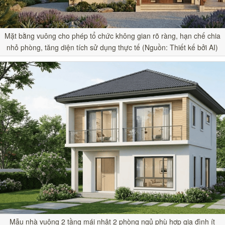
Mặt bằng vuông cho phép tổ chức không gian rõ ràng, hạn chế chia
nhỏ phòng, tăng diện tích sử dụng thực tế (Nguồn: Thiết kế bởi AI)
Mẫu nhà vuông 2 tầng mái nhật 2 phòng ngủ phù hợp gia đình ít