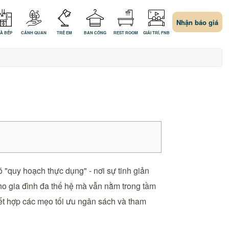
Nhận báo giá
À BẾP
CẢNH QUAN
TRẺ EM
BAN CÔNG
REST ROOM
GIẢI TRÍ, FNB
 "quy hoạch thực dụng" - nơi sự tinh giản
cho gia đình đa thế hệ mà vẫn nằm trong tầm
kết hợp các mẹo tối ưu ngân sách và tham