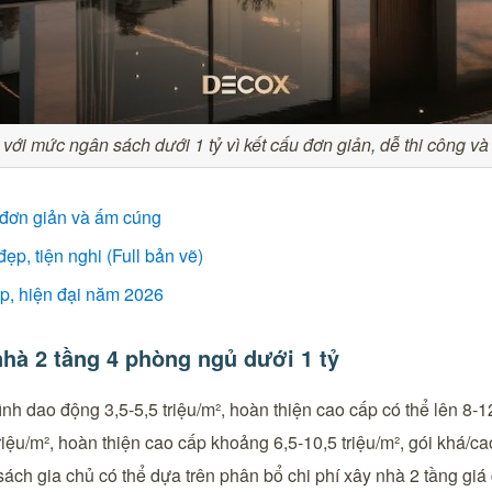
 với mức ngân sách dưới 1 tỷ vì kết cấu đơn giản, dễ thi công và
 đơn giản và ấm cúng
ẹp, tiện nghi (Full bản vẽ)
ẹp, hiện đại năm 2026
nhà 2 tầng 4 phòng ngủ dưới 1 tỷ
bình dao động 3,5-5,5 triệu/m², hoàn thiện cao cấp có thể lên 8-
riệu/m², hoàn thiện cao cấp khoảng 6,5-10,5 triệu/m², gói khá/ca
sách gia chủ có thể dựa trên phân bổ chi phí xây nhà 2 tầng giá 