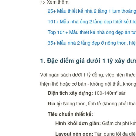
>> Xem thêm:
25+ Mẫu thiết kế nhà 2 tầng 1 tum thoán
101+ Mẫu nhà ống 2 tầng đẹp thiết kế hi
Top 101+ Mẫu thiết kế nhà ống đẹp ấn t
​35+ Mẫu nhà 2 tầng đẹp ở nông thôn, hiện
1. Đặc điểm giá dưới 1 tỷ xây đ
Với ngân sách dưới 1 tỷ đồng, việc hiện thực
thiện thô hoặc cơ bản - không nội thất, không
Diện tích xây dựng:
100-140m² sàn
Địa lý:
Nông thôn, tỉnh lẻ (không phải t
Tiêu chuẩn thiết kế:
Hình khối đơn giản:
Giảm chi phí kế
Layout nén gọn:
Tận dụng tối đa diệ