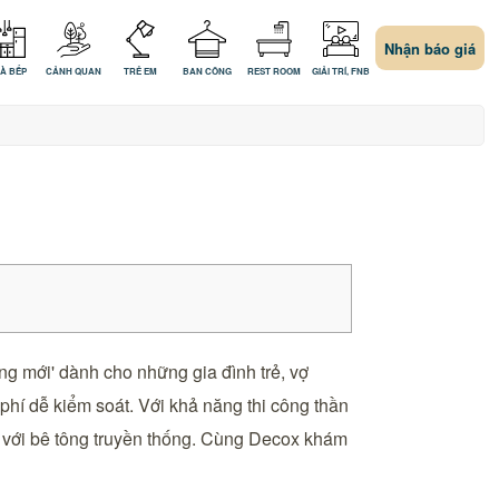
Nhận báo giá
À BẾP
CẢNH QUAN
TRẺ EM
BAN CÔNG
REST ROOM
GIẢI TRÍ, FNB
g mới' dành cho những gia đình trẻ, vợ
phí dễ kiểm soát. Với khả năng thi công thần
 so với bê tông truyền thống. Cùng Decox khám