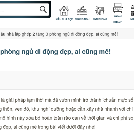
PHÒNG
MẪU NHÀ ĐẸP
PHÒNG NGỦ
VĂN PHÒNG
NH
KHÁCH
ẫu nhà lắp ghép 2 tầng 3 phòng ngủ di động đẹp, ai cũng mê!
 phòng ngủ di động đẹp, ai cũng mê!
à giải pháp tạm thời mà đã vươn mình trở thành 'chuẩn mực sốn
g thôn, ven đô, khu nghỉ dưỡng hoặc cần xây nhà nhanh với chi 
u, mô hình này xóa bỏ hoàn toàn rào cản về thời gian và chi phí
 đẹp, ai cũng mê trong bài viết dưới đây nhé!